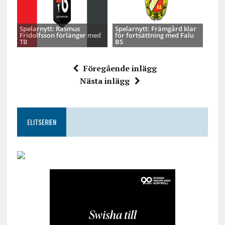
Spelarnytt: Rasmus
Spelarnytt: Främgård klar
Fridolfsson förlänger med
för fortsättning med Falu
TB
BS
Föregående inlägg
Nästa inlägg
ELITSERIEN