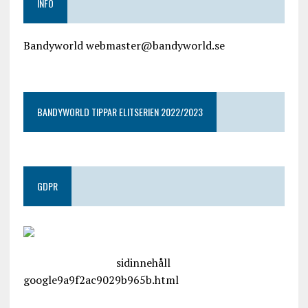
INFO
Bandyworld webmaster@bandyworld.se
google9a9f2ac9029b965b.html
BANDYWORLD TIPPAR ELITSERIEN 2022/2023
GDPR
google.com, pub-4487550053079833, DIRECT,
f08c47fec0942fa0
sidinnehåll
google9a9f2ac9029b965b.html