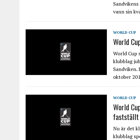
Sandvikens 
vann sin kv
WORLD CUP
World Cup
World Cup s
klubblag jub
Sandviken. 
oktober 201
WORLD CUP
World Cup
fastställt
Nu är det k
klubblag sp