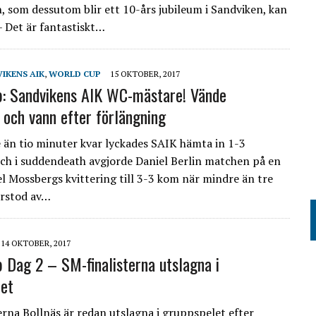
, som dessutom blir ett 10-års jubileum i Sandviken, kan
– Det är fantastiskt…
IKENS AIK
,
WORLD CUP
15 OKTOBER, 2017
: Sandvikens AIK WC-mästare! Vände
 och vann efter förlängning
än tio minuter kvar lyckades SAIK hämta in 1-3
ch i suddendeath avgjorde Daniel Berlin matchen på en
el Mossbergs kvittering till 3-3 kom när mindre än tre
erstod av…
14 OKTOBER, 2017
 Dag 2 – SM-finalisterna utslagna i
et
erna Bollnäs är redan utslagna i gruppspelet efter