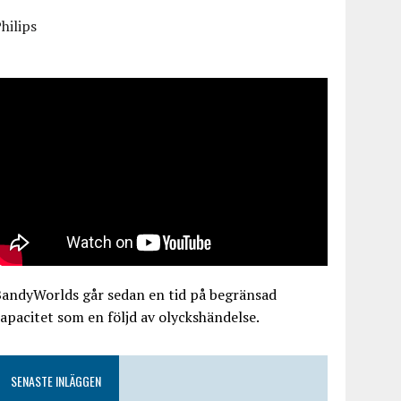
hilips
BandyWorlds går sedan en tid på begränsad
apacitet som en följd av olyckshändelse.
SENASTE INLÄGGEN