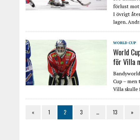
förlust mot
I övrigt åt
lagen. Andr
WORLD CUP
World Cup
för Villa 
Bandyworlds
Cup – men t
Villa skulle
«
1
2
3
…
13
»