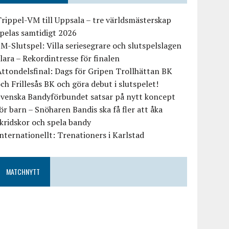
rippel-VM till Uppsala – tre världsmästerskap
pelas samtidigt 2026
M-Slutspel: Villa seriesegrare och slutspelslagen
lara – Rekordintresse för finalen
ttondelsfinal: Dags för Gripen Trollhättan BK
ch Frillesås BK och göra debut i slutspelet!
Svenska Bandyförbundet satsar på nytt koncept
ör barn – Snöharen Bandis ska få fler att åka
kridskor och spela bandy
nternationellt: Trenationers i Karlstad
MATCHNYTT