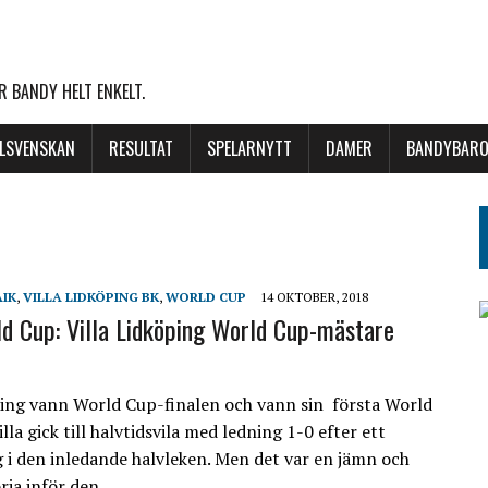
 BANDY HELT ENKELT.
LLSVENSKAN
RESULTAT
SPELARNYTT
DAMER
BANDYBARO
AIK
,
VILLA LIDKÖPING BK
,
WORLD CUP
14 OKTOBER, 2018
ld Cup: Villa Lidköping World Cup-mästare
ping vann World Cup-finalen och vann sin första World
illa gick till halvtidsvila med ledning 1-0 efter ett
g i den inledande halvleken. Men det var en jämn och
ria inför den…