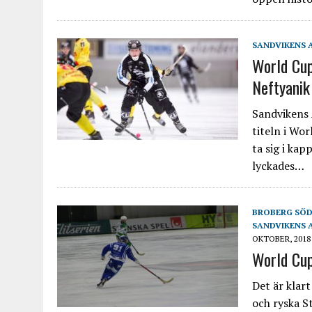
SANDVIKENS 
World Cup:
Neftyanik
Sandvikens A
titeln i Wo
ta sig i ka
lyckades…
BROBERG SÖ
SANDVIKENS 
OKTOBER, 2018
World Cup
Det är klart
och ryska S