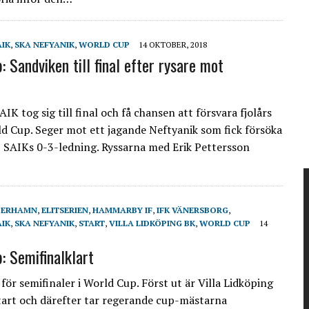
AIK
,
SKA NEFYANIK
,
WORLD CUP
14 OKTOBER, 2018
 Sandviken till final efter rysare mot
IK tog sig till final och få chansen att försvara fjolårs
rld Cup. Seger mot ett jagande Neftyanik som fick försöka
pp SAIKs 0-3-ledning. Ryssarna med Erik Pettersson
DERHAMN
,
ELITSERIEN
,
HAMMARBY IF
,
IFK VÄNERSBORG
,
AIK
,
SKA NEFYANIK
,
START
,
VILLA LIDKÖPING BK
,
WORLD CUP
14
: Semifinalklart
 för semifinaler i World Cup. Först ut är Villa Lidköping
tart och därefter tar regerande cup-mästarna