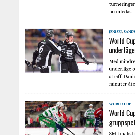
turneringen
nu inledas. 
JENISEJ
,
SANDV
World Cup
underläge
Med mindre 
underläge o
straff. Dani
minuter åt
WORLD CUP
World Cup
gruppspel
SM-finalist