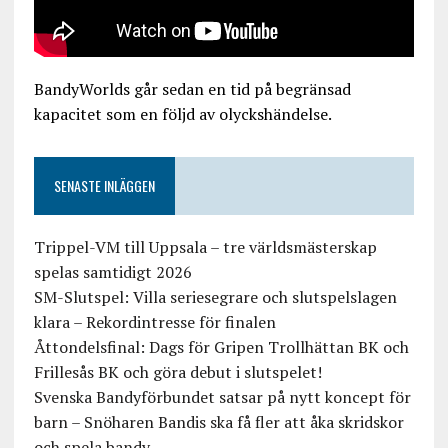
BandyWorlds går sedan en tid på begränsad
kapacitet som en följd av olyckshändelse.
SENASTE INLÄGGEN
Trippel-VM till Uppsala – tre världsmästerskap
spelas samtidigt 2026
SM-Slutspel: Villa seriesegrare och slutspelslagen
klara – Rekordintresse för finalen
Åttondelsfinal: Dags för Gripen Trollhättan BK och
Frillesås BK och göra debut i slutspelet!
Svenska Bandyförbundet satsar på nytt koncept för
barn – Snöharen Bandis ska få fler att åka skridskor
och spela bandy