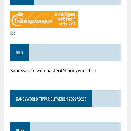
INFO
Bandyworld webmaster@bandyworld.se
google9a9f2ac9029b965b.html
BANDYWORLD TIPPAR ELITSERIEN 2022/2023
GDPR