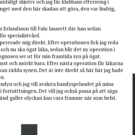
mtidigt skjuter och jag får klubbans eftersving i
inget med den här skadan att göra, den var lindrig,
 Erlandsson till Falu lasarett där han sedan
för specialistvård.
pererade mig direkt. Efter operationen fick jag reda
 och nu ska ögat läka, sedan blir det ny operation i
ognosen ser ut för min framtida syn på ögat.
ljust och mörkt bara. Efter nästa operation får läkarna
an rädda synen. Det är inte direkt så här här jag hade
on.
l bandyn och jag vill avsluta bandyspelandet på mina
 i fortsättningen. Det vill jag också passa på att säga
nvänd galler olyckan kan vara framme när som helst.