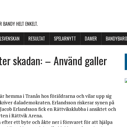
 BANDY HELT ENKELT.
LLSVENSKAN
RESULTAT
SPELARNYTT
DAMER
BANDYBARO
ter skadan: – Använd galler
är hemma i Tranås hos föräldrarna och vilar upp sig
skriver dalademokraten. Erlandsson riskerar synen på
Jacob Erlandsson fick en Rättviksklubba i ansiktet och
rten i Rättvik Arena.
n efter ett byte och åkte ner i försvaret för att hjälpa