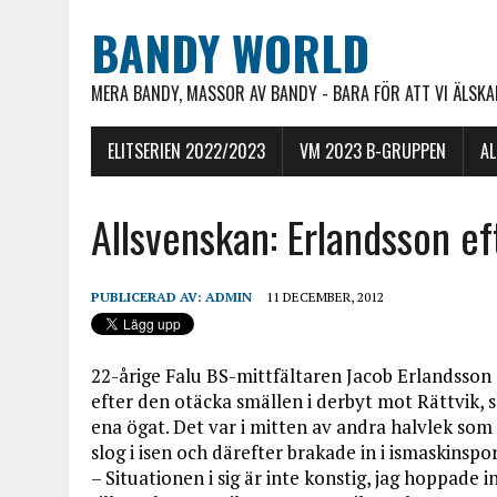
BANDY WORLD
MERA BANDY, MASSOR AV BANDY - BARA FÖR ATT VI ÄLSKAR
ELITSERIEN 2022/2023
VM 2023 B-GRUPPEN
A
Allsvenskan: Erlandsson ef
PUBLICERAD AV:
ADMIN
11 DECEMBER, 2012
22-årige Falu BS-mittfältaren Jacob Erlandsson 
efter den otäcka smällen i derbyt mot Rättvik, 
ena ögat. Det var i mitten av andra halvlek som 
slog i isen och därefter brakade in i ismaskinspo
– Situationen i sig är inte konstig, jag hoppade i