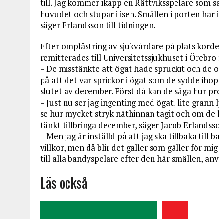
till. Jag kommer ikapp en Rättviksspelare som sa
huvudet och stupar i isen. Smällen i porten har 
säger Erlandsson till tidningen.
Efter omplåstring av sjukvårdare på plats kördes
remitterades till Universitetssjukhuset i Örebro 
– De misstänkte att ögat hade spruckit och de o
på att det var sprickor i ögat som de sydde ihop
slutet av december. Först då kan de säga hur pr
– Just nu ser jag ingenting med ögat, lite grann 
se hur mycket stryk näthinnan tagit och om de k
tänkt tillbringa december, säger Jacob Erlandss
– Men jag är inställd på att jag ska tillbaka til
villkor, men då blir det galler som gäller för mig
till alla bandyspelare efter den här smällen, a
Läs också