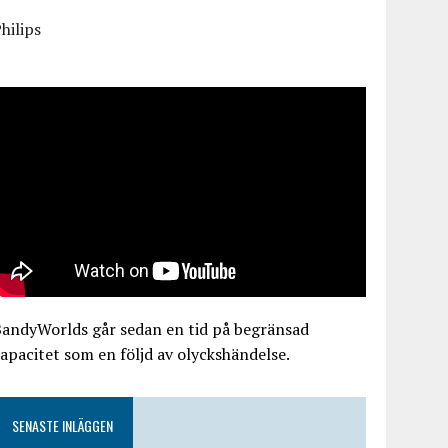
hilips
BandyWorlds går sedan en tid på begränsad
apacitet som en följd av olyckshändelse.
SENASTE INLÄGGEN