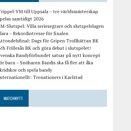
rippel-VM till Uppsala – tre världsmästerskap
pelas samtidigt 2026
M-Slutspel: Villa seriesegrare och slutspelslagen
lara – Rekordintresse för finalen
ttondelsfinal: Dags för Gripen Trollhättan BK
ch Frillesås BK och göra debut i slutspelet!
Svenska Bandyförbundet satsar på nytt koncept
ör barn – Snöharen Bandis ska få fler att åka
kridskor och spela bandy
nternationellt: Trenationers i Karlstad
MATCHNYTT