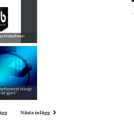
-
s Fridolfsson
ferfönstret stängt
 är gjort" -
ägg
Nästa inlägg