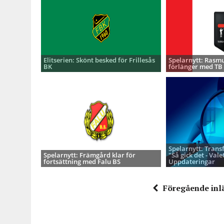
Elitserien: Skönt besked för Frillesås
Spelarnytt: Rasmu
BK
förlänger med TB
Spelarnytt: Trans
Spelarnytt: Främgård klar för
"Så gick det - Valet
fortsättning med Falu BS
Uppdateringar
Föregående inl