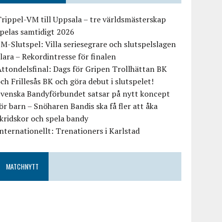
rippel-VM till Uppsala – tre världsmästerskap
pelas samtidigt 2026
M-Slutspel: Villa seriesegrare och slutspelslagen
lara – Rekordintresse för finalen
ttondelsfinal: Dags för Gripen Trollhättan BK
ch Frillesås BK och göra debut i slutspelet!
Svenska Bandyförbundet satsar på nytt koncept
ör barn – Snöharen Bandis ska få fler att åka
kridskor och spela bandy
nternationellt: Trenationers i Karlstad
MATCHNYTT