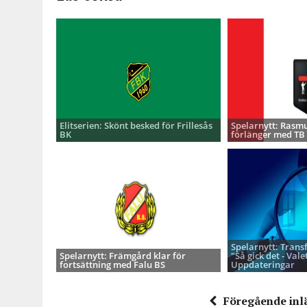
Elitserien: Skönt besked för Frillesås
Spelarnytt: Rasmu
BK
förlänger med TB
Spelarnytt: Trans
Spelarnytt: Främgård klar för
"Så gick det - Valet
fortsättning med Falu BS
Uppdateringar
Föregående inl