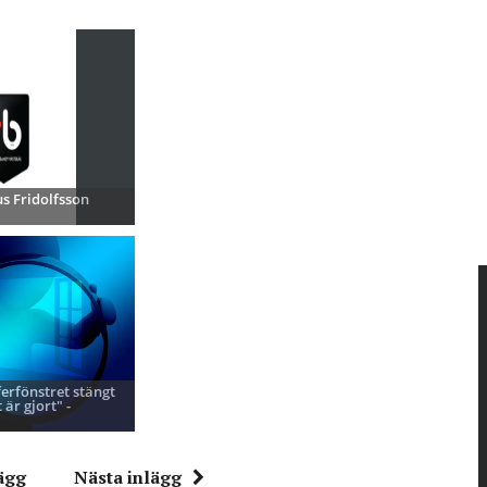
s Fridolfsson
ferfönstret stängt
 är gjort" -
ägg
Nästa inlägg