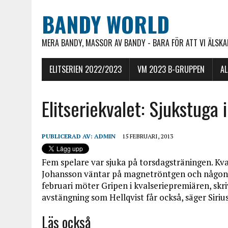
BANDY WORLD
MERA BANDY, MASSOR AV BANDY - BARA FÖR ATT VI ÄLSKAR
ELITSERIEN 2022/2023
VM 2023 B-GRUPPEN
A
Elitseriekvalet: Sjukstuga i
PUBLICERAD AV:
ADMIN
15 FEBRUARI, 2013
Fem spelare var sjuka på torsdagsträningen. Kva
Johansson väntar på magnetröntgen och någon Ma
februari möter Gripen i kvalseriepremiären, skri
avstängning som Hellqvist får också, säger Sirius
Läs också