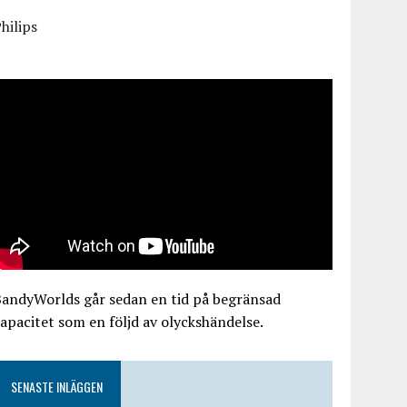
hilips
BandyWorlds går sedan en tid på begränsad
apacitet som en följd av olyckshändelse.
SENASTE INLÄGGEN