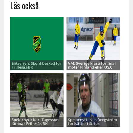
Läs också
Elitserien: Skönt besked för
VM: Sverige klara för final
Frillesås BK
möter Finland eller USA
Spelarnytt: Karl Tagesson
Spelarnytt: Nils Bergström
lämnar Frillesås BK
fortsätter i Sirius