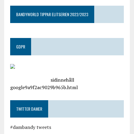
BANDYWORLD TIPPAR ELITSERIEN 2022/2023
GDPR
google.com, pub-4487550053079833, DIRECT,
f08c47fec0942fa0
sidinnehåll
google9a9f2ac9029b965b.html
TWITTER DAMER
#dambandy tweets