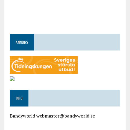
ANNONS
INFO
Bandyworld webmaster@bandyworld.se
google9a9f2ac9029b965b.html