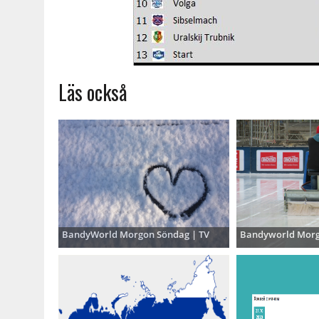
Läs också
BandyWorld Morgon Söndag | TV
Bandyworld Morg