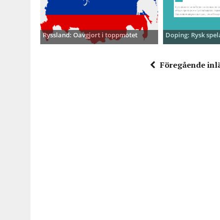
Ryssland: Oavgjort i toppmötet
Doping: Rysk spel
Föregående inl