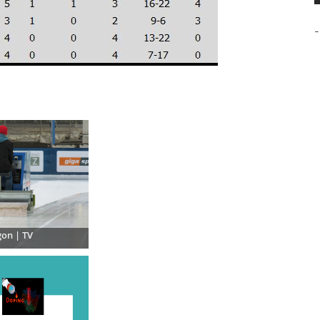
-
on | TV