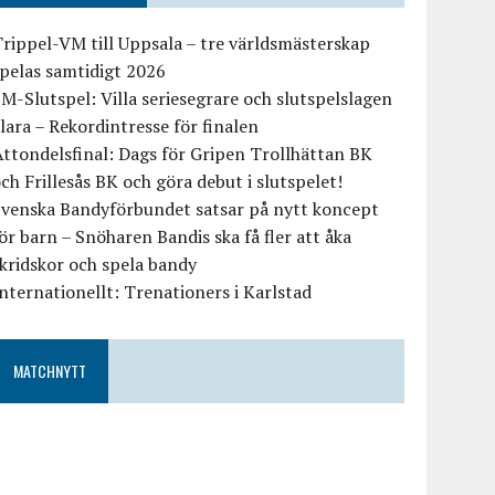
rippel-VM till Uppsala – tre världsmästerskap
pelas samtidigt 2026
M-Slutspel: Villa seriesegrare och slutspelslagen
lara – Rekordintresse för finalen
ttondelsfinal: Dags för Gripen Trollhättan BK
ch Frillesås BK och göra debut i slutspelet!
Svenska Bandyförbundet satsar på nytt koncept
ör barn – Snöharen Bandis ska få fler att åka
kridskor och spela bandy
nternationellt: Trenationers i Karlstad
MATCHNYTT