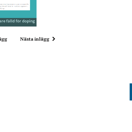
are fälld för doping
ägg
Nästa inlägg