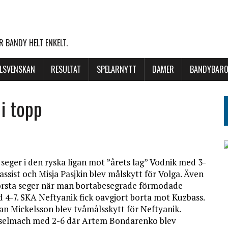
 BANDY HELT ENKELT.
LLSVENSKAN
RESULTAT
SPELARNYTT
DAMER
BANDYBARO
i topp
 seger i den ryska ligan mot ”årets lag” Vodnik med 3-
assist och Misja Pasjkin blev målskytt för Volga. Även
rsta seger när man bortabesegrade förmodade
d 4-7. SKA Neftyanik fick oavgjort borta mot Kuzbass.
an Mickelsson blev tvåmålsskytt för Neftyanik.
ibselmach med 2-6 där Artem Bondarenko blev