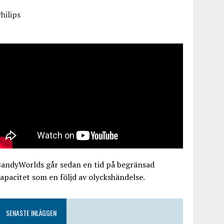
hilips
BandyWorlds går sedan en tid på begränsad
apacitet som en följd av olyckshändelse.
SENASTE INLÄGGEN