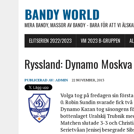
BANDY WORLD
MERA BANDY, MASSOR AV BANDY - BARA FÖR ATT VI ÄLSKAR
ELITSERIEN 2022/2023
VM 2023 B-GRUPPEN
A
Ryssland: Dynamo Moskva 
PUBLICERAD AV:
ADMIN
22 NOVEMBER, 2013
Volga tog på fredagen sin första
0. Robin Sundin svarade fick två 
Dynamo Kazan tog säsongens fö
bottenlaget Uralskij Trubnik me
Matchen slutade 3-3 och Christi
Serietvåan Jenisej besegrade S