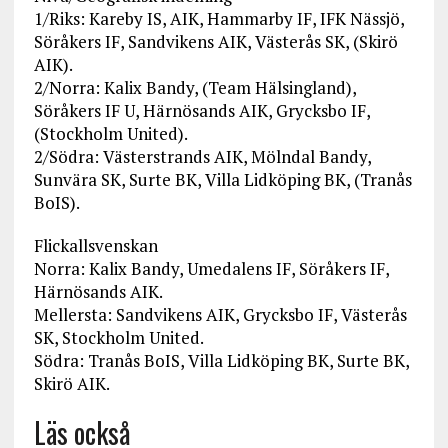
1/Riks: Kareby IS, AIK, Hammarby IF, IFK Nässjö,
Söråkers IF, Sandvikens AIK, Västerås SK, (Skirö
AIK).
2/Norra: Kalix Bandy, (Team Hälsingland),
Söråkers IF U, Härnösands AIK, Grycksbo IF,
(Stockholm United).
2/Södra: Västerstrands AIK, Mölndal Bandy,
Sunvära SK, Surte BK, Villa Lidköping BK, (Tranås
BoIS).
Flickallsvenskan
Norra: Kalix Bandy, Umedalens IF, Söråkers IF,
Härnösands AIK.
Mellersta: Sandvikens AIK, Grycksbo IF, Västerås
SK, Stockholm United.
Södra: Tranås BoIS, Villa Lidköping BK, Surte BK,
Skirö AIK.
Läs också