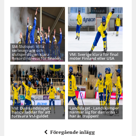
SM-Slutspel: Villa
seriesegrare och
slutspelslagen klara -
VM: Sverige klara för final
Rekordintresse för finalen
möter Finland eller USA
VM: Damlandslaget i
Landslaget - Landskamper
bandy laddar för att
närmar sig för damerna -
försvara VM-guldet
här är truppen!
Föregående inlägg