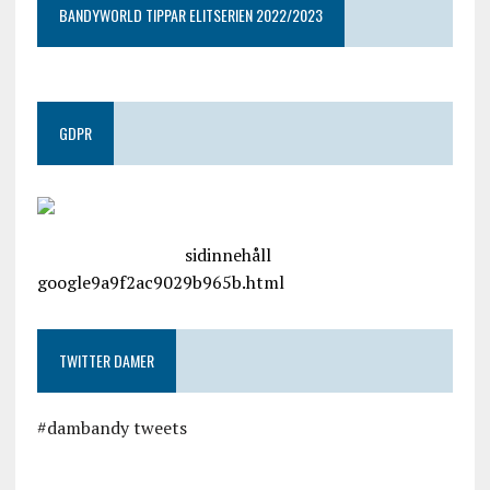
BANDYWORLD TIPPAR ELITSERIEN 2022/2023
GDPR
google.com, pub-4487550053079833, DIRECT,
f08c47fec0942fa0
sidinnehåll
google9a9f2ac9029b965b.html
TWITTER DAMER
#dambandy tweets