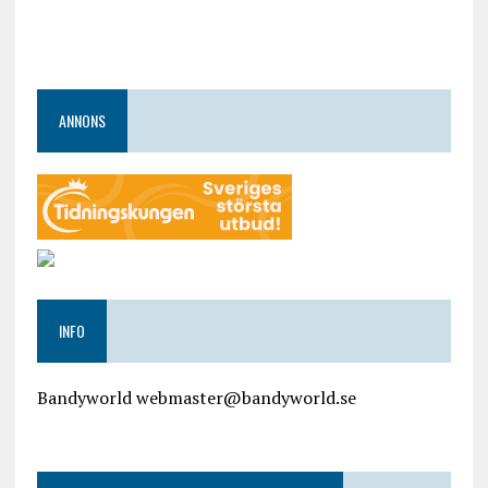
ANNONS
INFO
Bandyworld webmaster@bandyworld.se
google9a9f2ac9029b965b.html