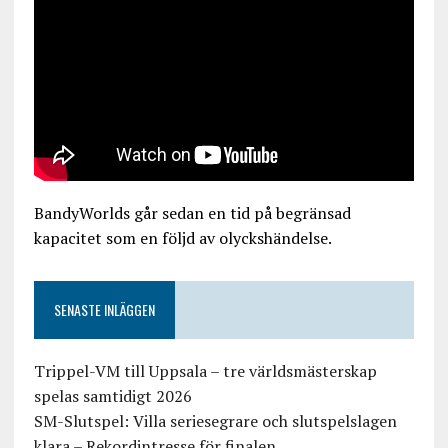
BandyWorlds går sedan en tid på begränsad
kapacitet som en följd av olyckshändelse.
SENASTE INLÄGGEN
Trippel-VM till Uppsala – tre världsmästerskap
spelas samtidigt 2026
SM-Slutspel: Villa seriesegrare och slutspelslagen
klara – Rekordintresse för finalen