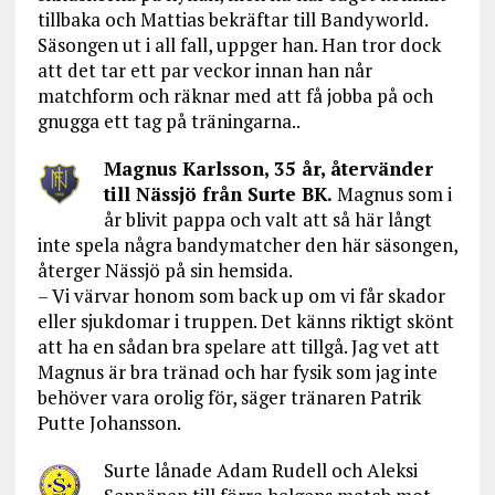
tillbaka och Mattias bekräftar till Bandyworld.
Säsongen ut i all fall, uppger han. Han tror dock
att det tar ett par veckor innan han når
matchform och räknar med att få jobba på och
gnugga ett tag på träningarna..
Magnus Karlsson, 35 år, återvänder
till Nässjö från Surte BK.
Magnus som i
år blivit pappa och valt att så här långt
inte spela några bandymatcher den här säsongen,
återger Nässjö på sin hemsida.
– Vi värvar honom som back up om vi får skador
eller sjukdomar i truppen. Det känns riktigt skönt
att ha en sådan bra spelare att tillgå. Jag vet att
Magnus är bra tränad och har fysik som jag inte
behöver vara orolig för, säger tränaren Patrik
Putte Johansson.
Surte lånade Adam Rudell och Aleksi