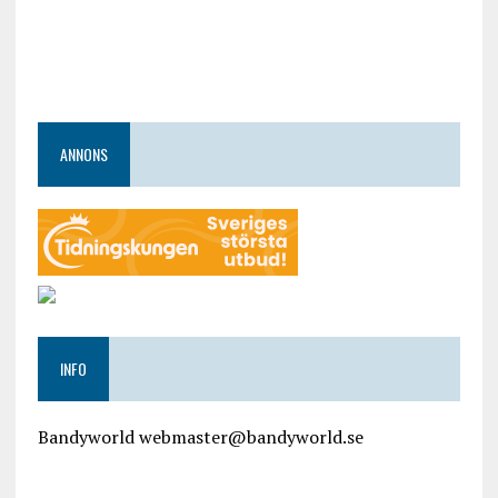
ANNONS
INFO
Bandyworld webmaster@bandyworld.se
google9a9f2ac9029b965b.html