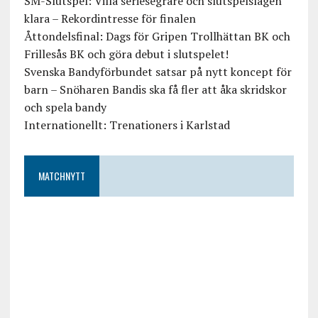
SM-Slutspel: Villa seriesegrare och slutspelslagen
klara – Rekordintresse för finalen
Åttondelsfinal: Dags för Gripen Trollhättan BK och
Frillesås BK och göra debut i slutspelet!
Svenska Bandyförbundet satsar på nytt koncept för
barn – Snöharen Bandis ska få fler att åka skridskor
och spela bandy
Internationellt: Trenationers i Karlstad
MATCHNYTT