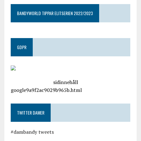
BANDYWORLD TIPPAR ELITSERIEN 2022/2023
GDPR
google.com, pub-4487550053079833, DIRECT,
f08c47fec0942fa0
sidinnehåll
google9a9f2ac9029b965b.html
TWITTER DAMER
#dambandy tweets