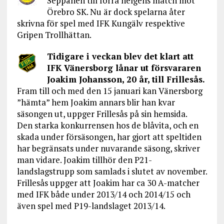
Seppänen till förra helgens match mot
Örebro SK. Nu är dock spelarna åter
skrivna för spel med IFK Kungälv respektive
Gripen Trollhättan.
Tidigare i veckan blev det klart att
IFK Vänersborg lånar ut försvararen
Joakim Johansson, 20 år, till Frillesås.
Fram till och med den 15 januari kan Vänersborg
”hämta” hem Joakim annars blir han kvar
säsongen ut, uppger Frillesås på sin hemsida.
Den starka konkurrensen hos de blåvita, och en
skada under försäsongen, har gjort att speltiden
har begränsats under nuvarande säsong, skriver
man vidare. Joakim tillhör den P21-
landslagstrupp som samlads i slutet av november.
Frillesås uppger att Joakim har ca 30 A-matcher
med IFK både under 2013/14 och 2014/15 och
även spel med P19-landslaget 2013/14.