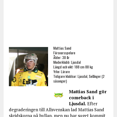
Mattias Sand
Försvarsspelare
Ålder: 30 år
Moderklubb: Ljusdal
Längd och vikt: 188 cm 88 kg
Yrke: Lärare
Tidigare klubbar: Ljusdal, Selånger (2
säsonger)
Mattias Sand gör
comeback i
Ljusdal.
Efter
degraderingen till Allsvenskan lad Mattias Sand
skridskorna på hyllan, men nu har suget kommit