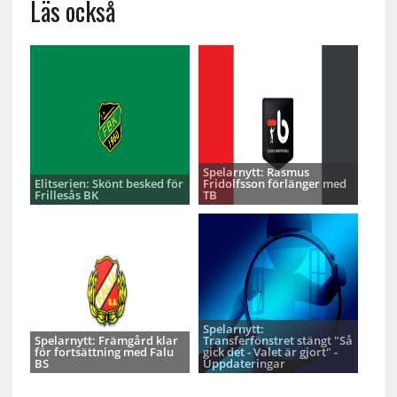
Läs också
Spelarnytt: Rasmus
Elitserien: Skönt besked för
Fridolfsson förlänger med
Frillesås BK
TB
Spelarnytt:
Spelarnytt: Främgård klar
Transferfönstret stängt "Så
för fortsättning med Falu
gick det - Valet är gjort" -
BS
Uppdateringar