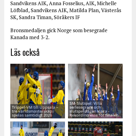
Sandvikens AIK, Anna Fosselius, AIK, Michelle
Löfblad, Sandvikens AIK, Matilda Plan, Västerås
SK, Sandra Timan, Söråkers IF
Bronsmedaljen gick Norge som besegrade
Kanada med 3-2.
Läs också
SM-Slutspel: Villa
Trippel-VM till Uppsala –
seriesegrare och
tre världsmästerskap
slutspelslagen klara -
spelas samtidigt 2026
Rekordintresse för finalen