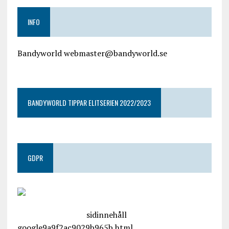
INFO
Bandyworld webmaster@bandyworld.se
google9a9f2ac9029b965b.html
BANDYWORLD TIPPAR ELITSERIEN 2022/2023
GDPR
google.com, pub-4487550053079833, DIRECT,
f08c47fec0942fa0
sidinnehåll
google9a9f2ac9029b965b.html