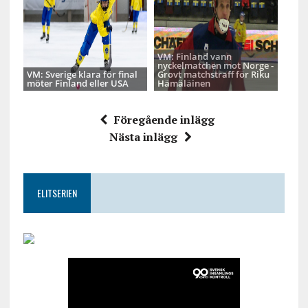
VM: Finland vann
nyckelmatchen mot Norge -
VM: Sverige klara för final
Grovt matchstraff för Riku
möter Finland eller USA
Hämäläinen
Föregående inlägg
Nästa inlägg
ELITSERIEN