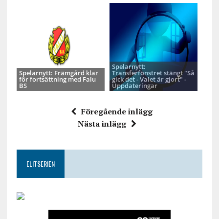
Spelarnytt:
Spelarnytt: Främgård klar
Transferfönstret stängt "Så
för fortsättning med Falu
gick det - Valet är gjort" -
BS
Uppdateringar
Föregående inlägg
Nästa inlägg
ELITSERIEN