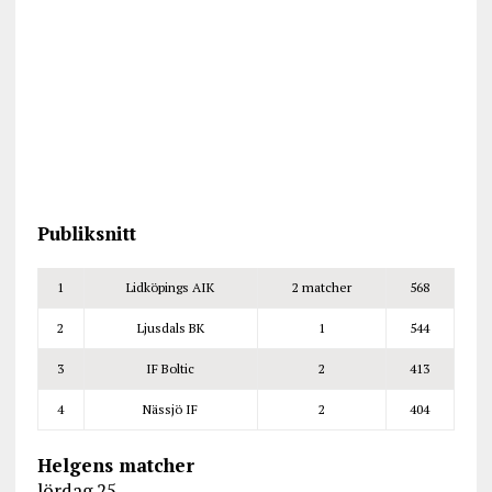
Publiksnitt
1
Lidköpings AIK
2 matcher
568
2
Ljusdals BK
1
544
3
IF Boltic
2
413
4
Nässjö IF
2
404
Helgens matcher
lördag 25