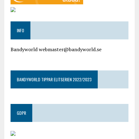
INFO
Bandyworld webmaster@bandyworld.se
google9a9f2ac9029b965b.html
BANDYWORLD TIPPAR ELITSERIEN 2022/2023
GDPR