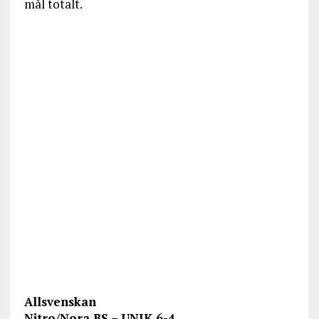
mål totalt.
Allsvenskan
Nitro/Nora BS – UNIK 6-4