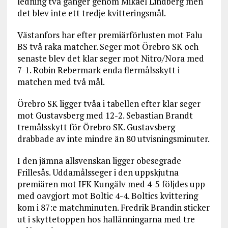
ledning två gånger genom Mikael Lindberg men
det blev inte ett tredje kvitteringsmål.
Västanfors har efter premiärförlusten mot Falu
BS två raka matcher. Seger mot Örebro SK och
senaste blev det klar seger mot Nitro/Nora med
7-1. Robin Rebermark enda flermålsskytt i
matchen med två mål.
Örebro SK ligger tvåa i tabellen efter klar seger
mot Gustavsberg med 12-2. Sebastian Brandt
tremålsskytt för Örebro SK. Gustavsberg
drabbade av inte mindre än 80 utvisningsminuter.
I den jämna allsvenskan ligger obesegrade
Frillesås. Uddamålsseger i den uppskjutna
premiären mot IFK Kungälv med 4-5 följdes upp
med oavgjort mot Boltic 4-4. Boltics kvittering
kom i 87:e matchminuten. Fredrik Brandin sticker
ut i skyttetoppen hos hallänningarna med tre