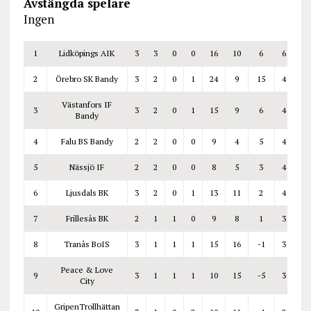
Avstängda spelare
Ingen
1
Lidköpings AIK
3
3
0
0
16
10
6
6
2
Örebro SK Bandy
3
2
0
1
24
9
15
4
Västanfors IF
3
3
2
0
1
15
9
6
4
Bandy
4
Falu BS Bandy
2
2
0
0
9
4
5
4
5
Nässjö IF
2
2
0
0
8
5
3
4
6
Ljusdals BK
3
2
0
1
13
11
2
4
7
Frillesås BK
2
1
1
0
9
8
1
3
8
Tranås BoIS
3
1
1
1
15
16
-1
3
Peace & Love
9
3
1
1
1
10
15
-5
3
City
GripenTrollhättan