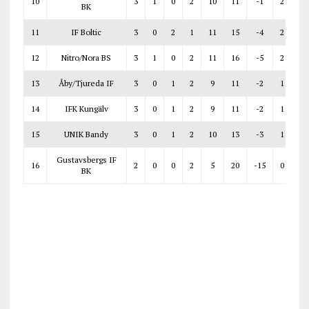
10
3
1
0
2
10
11
-1
2
BK
11
IF Boltic
3
0
2
1
11
15
-4
2
12
Nitro/Nora BS
3
1
0
2
11
16
-5
2
13
Åby/Tjureda IF
3
0
1
2
9
11
-2
1
14
IFK Kungälv
3
0
1
2
9
11
-2
1
15
UNIK Bandy
3
0
1
2
10
13
-3
1
Gustavsbergs IF
16
2
0
0
2
5
20
-15
0
BK