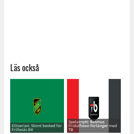
Läs också
Spelarnytt: Rasmus
Elitserien: Skönt besked för
Fridolfsson förlänger med
Frillesås BK
TB