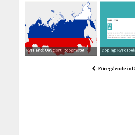
Ryssland: Oavgjort i toppmötet
Doping: Rysk spel
Föregående inl