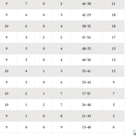
9
7
0
2
46-38
21
9
6
0
3
42-29
18
10
6
0
4
38-32
18
9
5
2
2
47-34
17
9
5
0
4
48-53
15
9
5
0
4
40-30
15
10
4
1
5
33-41
13
9
3
0
6
35-45
9
10
2
1
7
17-52
7
10
1
2
7
26-48
5
9
1
0
8
21-49
3
9
0
0
9
13-48
0