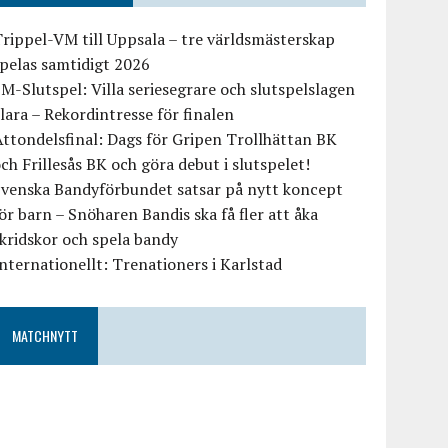
rippel-VM till Uppsala – tre världsmästerskap
pelas samtidigt 2026
M-Slutspel: Villa seriesegrare och slutspelslagen
lara – Rekordintresse för finalen
ttondelsfinal: Dags för Gripen Trollhättan BK
ch Frillesås BK och göra debut i slutspelet!
Svenska Bandyförbundet satsar på nytt koncept
ör barn – Snöharen Bandis ska få fler att åka
kridskor och spela bandy
nternationellt: Trenationers i Karlstad
MATCHNYTT