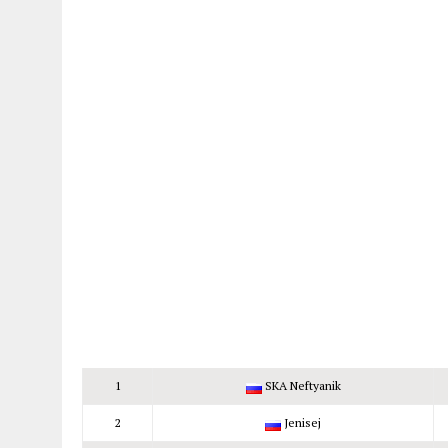
1
SKA Neftyanik
2
Jenisej