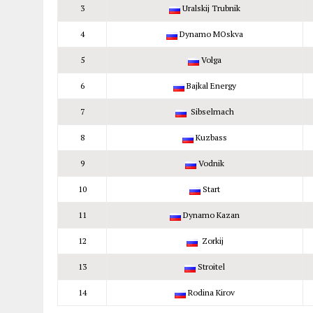
3
Uralskij Trubnik
4
Dynamo MOskva
5
Volga
6
Bajkal Energy
7
Sibselmach
8
Kuzbass
9
Vodnik
10
Start
11
Dynamo Kazan
12
Zorkij
13
Stroitel
14
Rodina Kirov