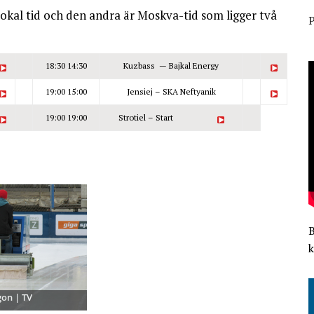
okal tid och den andra är Moskva-tid som ligger två
P
18:30
14:30
Kuzbass — Bajkal Energy
19:00
15:00
Jensiej – SKA Neftyanik
19:00
19:00
Strotiel – Start
k
on | TV