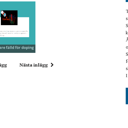
T
s
S
k
Å
o
are fälld för doping
f
ägg
Nästa inlägg
s
I