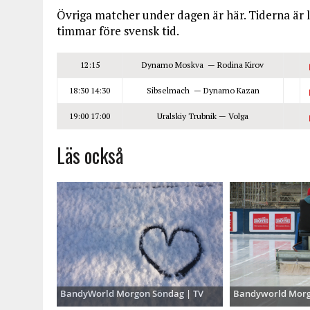
Övriga matcher under dagen är här. Tiderna är l
timmar före svensk tid.
12:15
Dynamo Moskva — Rodina Kirov
18:30
14:30
Sibselmach — Dynamo Kazan
19:00
17:00
Uralskiy Trubnik — Volga
Läs också
BandyWorld Morgon Söndag | TV
Bandyworld Morg