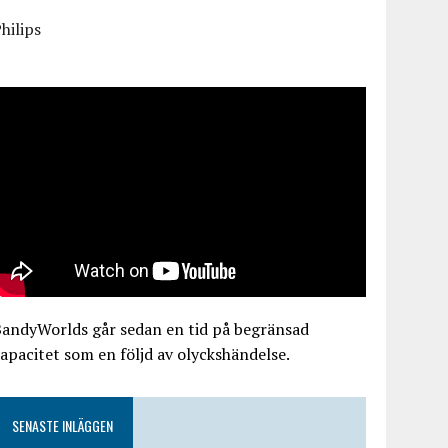
hilips
BandyWorlds går sedan en tid på begränsad
apacitet som en följd av olyckshändelse.
SENASTE INLÄGGEN