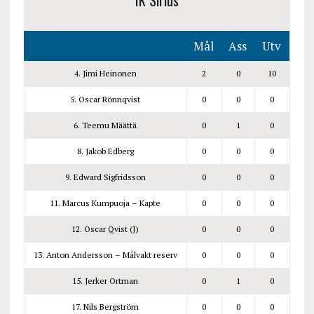
IK Sirius
Mål
Ass
Utv
4. Jimi Heinonen
2
0
10
5. Oscar Rönnqvist
0
0
0
6. Teemu Määttä
0
1
0
8. Jakob Edberg
0
0
0
9. Edward Sigfridsson
0
0
0
11. Marcus Kumpuoja – Kapte
0
0
0
12. Oscar Qvist (J)
0
0
0
13. Anton Andersson – Målvakt reserv
0
0
0
15. Jerker Ortman
0
1
0
17. Nils Bergström
0
0
0