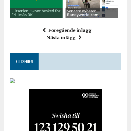
Elitserien: Skönt besked för
Senaste nyheter
Frillesås BK
Bandyworld.com
Föregående inlägg
Nästa inlägg
ELITSERIEN