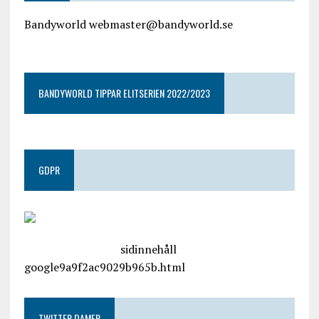
Bandyworld webmaster@bandyworld.se
google9a9f2ac9029b965b.html
BANDYWORLD TIPPAR ELITSERIEN 2022/2023
GDPR
google.com, pub-4487550053079833, DIRECT,
f08c47fec0942fa0
sidinnehåll
google9a9f2ac9029b965b.html
TWITTER DAMER