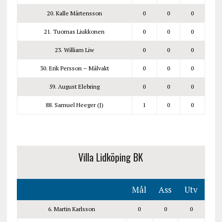
20. Kalle Mårtensson
0
0
0
21. Tuomas Liukkonen
0
0
0
23. William Liw
0
0
0
30. Erik Persson – Målvakt
0
0
0
59. August Elebring
0
0
0
88. Samuel Heeger (J)
1
0
0
Villa Lidköping BK
Mål
Ass
Utv
6. Martin Karlsson
0
0
0