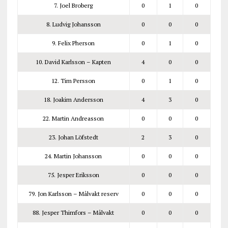
7. Joel Broberg
0
1
0
8. Ludvig Johansson
0
0
0
9. Felix Pherson
0
1
0
10. David Karlsson – Kapten
4
0
0
12. Tim Persson
0
1
0
18. Joakim Andersson
4
3
0
22. Martin Andreasson
0
0
0
23. Johan Löfstedt
2
3
0
24. Martin Johansson
0
0
0
75. Jesper Eriksson
0
0
0
79. Jon Karlsson – Målvakt reserv
0
0
0
88. Jesper Thimfors – Målvakt
0
0
0