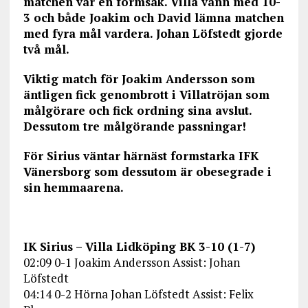
matchen var en formsak. Villa vann med 10-
3 och både Joakim och David lämna matchen
med fyra mål vardera. Johan Löfstedt gjorde
två mål.
Viktig match för Joakim Andersson som
äntligen fick genombrott i Villatröjan som
målgörare och fick ordning sina avslut.
Dessutom tre målgörande passningar!
För Sirius väntar härnäst formstarka IFK
Vänersborg som dessutom är obesegrade i
sin hemmaarena.
IK Sirius – Villa Lidköping BK 3-10 (1-7)
02:09 0-1 Joakim Andersson Assist: Johan
Löfstedt
04:14 0-2 Hörna Johan Löfstedt Assist: Felix