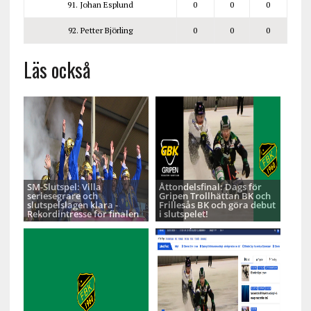
91. Johan Esplund
0
0
0
92. Petter Björling
0
0
0
Läs också
SM-Slutspel: Villa
Åttondelsfinal: Dags för
seriesegrare och
Gripen Trollhättan BK och
slutspelslagen klara -
Frillesås BK och göra debut
Rekordintresse för finalen
i slutspelet!