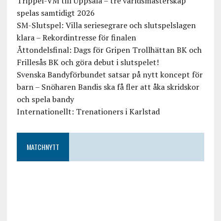
Trippel-VM till Uppsala – tre världsmästerskap
spelas samtidigt 2026
SM-Slutspel: Villa seriesegrare och slutspelslagen
klara – Rekordintresse för finalen
Åttondelsfinal: Dags för Gripen Trollhättan BK och
Frillesås BK och göra debut i slutspelet!
Svenska Bandyförbundet satsar på nytt koncept för
barn – Snöharen Bandis ska få fler att åka skridskor
och spela bandy
Internationellt: Trenationers i Karlstad
MATCHNYTT