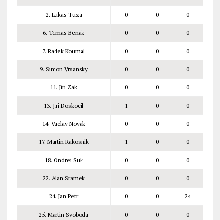
2. Lukas Tuza
0
0
0
6. Tomas Benak
0
0
0
7. Radek Koumal
0
0
0
9. Simon Vrsansky
0
0
0
11. Jiri Zak
0
0
0
13. Jiri Doskocil
1
0
0
14. Vaclav Novak
0
0
0
17. Martin Rakosnik
1
0
0
18. Ondrei Suk
0
0
0
22. Alan Sramek
0
0
0
24. Jan Petr
0
0
24
25. Martin Svoboda
0
0
0