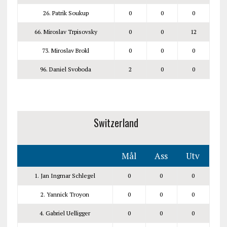
26. Patrik Soukup
0
0
0
66. Miroslav Trpisovsky
0
0
12
73. Miroslav Brokl
0
0
0
96. Daniel Svoboda
2
0
0
Switzerland
Mål
Ass
Utv
1. Jan Ingmar Schlegel
0
0
0
2. Yannick Troyon
0
0
0
4. Gabriel Uelligger
0
0
0