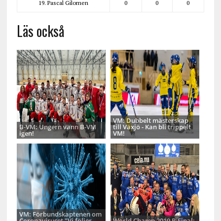
19. Pascal Gilomen
0
0
0
Läs också
VM: Dubbelt mästerskap
B-VM: Ungern vann B-VM
till Växjö - Kan bli trippelt
igen!
VM!
VM: Förbundskaptenen om
Coronaviruset "Vi följer
World Champ 2019 B Final: