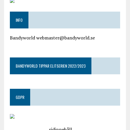
INFO
Bandyworld webmaster@bandyworld.se
google9a9f2ac9029b965b.html
BANDYWORLD TIPPAR ELITSERIEN 2022/2023
GDPR
google.com, pub-4487550053079833, DIRECT,
f08c47fec0942fa0
sidinnehåll