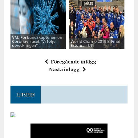
VM: Förbundskaptenen om
Coronaviruset "Vi följer
World Champ 2019 B Final:
utvecklingen"
Estonia - UK
Föregående inlägg
Nästa inlägg
ELITSERIEN