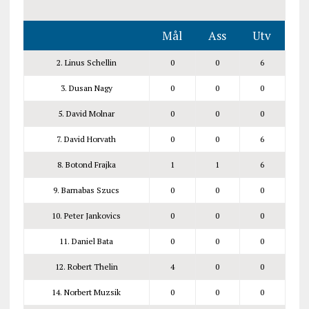
Mål
Ass
Utv
2. Linus Schellin
0
0
6
3. Dusan Nagy
0
0
0
5. David Molnar
0
0
0
7. David Horvath
0
0
6
8. Botond Frajka
1
1
6
9. Barnabas Szucs
0
0
0
10. Peter Jankovics
0
0
0
11. Daniel Bata
0
0
0
12. Robert Thelin
4
0
0
14. Norbert Muzsik
0
0
0