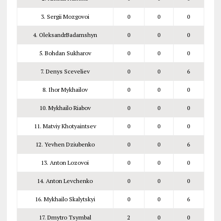
3. Sergii Mozgovoi
0
0
0
4. OleksandrBadamshyn
0
0
0
5. Bohdan Sukharov
0
0
0
7. Denys Sceveliev
0
0
6
8. Ihor Mykhailov
0
0
0
10. Mykhailo Riabov
0
0
0
11. Matviy Khotyaintsev
0
0
0
12. Yevhen Dziubenko
0
0
6
13. Anton Lozovoi
0
0
0
14. Anton Levchenko
0
0
0
16. Mykhailo Skalytskyi
0
0
6
17. Dmytro Tsymbal
2
0
0