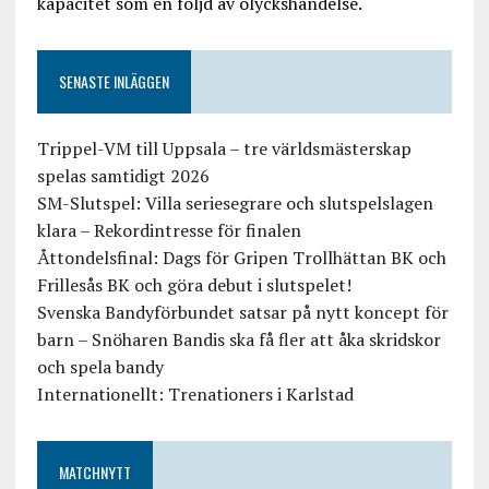
kapacitet som en följd av olyckshändelse.
SENASTE INLÄGGEN
Trippel-VM till Uppsala – tre världsmästerskap
spelas samtidigt 2026
SM-Slutspel: Villa seriesegrare och slutspelslagen
klara – Rekordintresse för finalen
Åttondelsfinal: Dags för Gripen Trollhättan BK och
Frillesås BK och göra debut i slutspelet!
Svenska Bandyförbundet satsar på nytt koncept för
barn – Snöharen Bandis ska få fler att åka skridskor
och spela bandy
Internationellt: Trenationers i Karlstad
MATCHNYTT