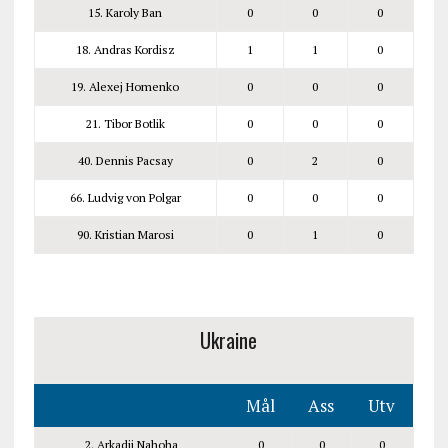
15. Karoly Ban
0
0
0
18. Andras Kordisz
1
1
0
19. Alexej Homenko
0
0
0
21. Tibor Botlik
0
0
0
40. Dennis Pacsay
0
2
0
66. Ludvig von Polgar
0
0
0
90. Kristian Marosi
0
1
0
Ukraine
Mål
Ass
Utv
2. Arkadii Nahoha
0
0
0