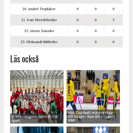
20. Andrei Tsyplakov
0
0
0
21. Ivan Shvedchenko
0
0
3
23. Artem Zuienko
0
0
0
25. Oleksandr Mitlenko
0
0
0
Läs också
VM: Dubbelt mästerskap
B-VM: Ungern vann B-VM
till Växjö - Kan bli trippelt
igen!
VM!