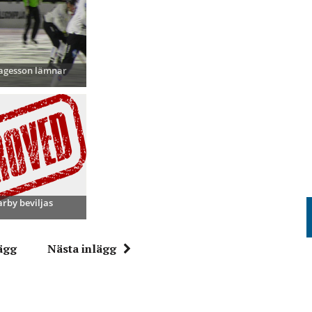
Tagesson lämnar
rby beviljas
ägg
Nästa inlägg