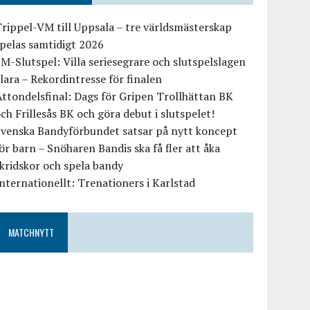
rippel-VM till Uppsala – tre världsmästerskap
pelas samtidigt 2026
M-Slutspel: Villa seriesegrare och slutspelslagen
lara – Rekordintresse för finalen
ttondelsfinal: Dags för Gripen Trollhättan BK
ch Frillesås BK och göra debut i slutspelet!
Svenska Bandyförbundet satsar på nytt koncept
ör barn – Snöharen Bandis ska få fler att åka
kridskor och spela bandy
nternationellt: Trenationers i Karlstad
MATCHNYTT