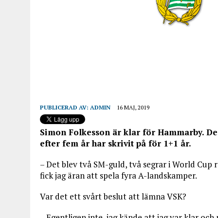
PUBLICERAD AV:
ADMIN
16 MAJ, 2019
Simon Folkesson är klar för Hammarby. De
efter fem år har skrivit på för 1+1 år.
– Det blev två SM-guld, två segrar i World Cup
fick jag äran att spela fyra A-landskamper.
Var det ett svårt beslut att lämna VSK?
– Egentligen inte, jag kände att jag var klar och