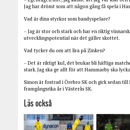
Jag har drömt som att någon gång få spela i Ham
Vad är dina styrkor som bandyspelare?
– Jag är stor och stark och har en riktig vinnars
utvecklingspotential när det gäller skottet.
Vad tycker du om att lira på Zinken?
– Det är riktigt kul, det brukar bli häftiga matcher
stark. Jag ska ge allt för att Hammarby ska lyck
Simon är fostrad i Örebro SK och gick sedan ti
framgångsrika år i Västerås SK.
Läs också