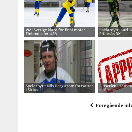
VM: Sverige klara för final möter
Spelarnytt: Karl 
Finland eller USA
Frillesås BK
Spelarnytt: Nils Bergström fortsätter
Elitserien: Hamma
i Sirius
elitlicens
Föregående inl