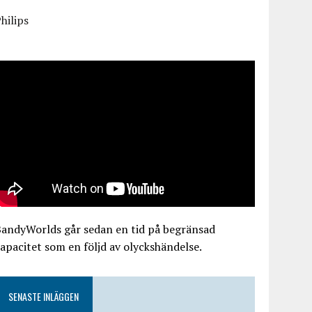
hilips
BandyWorlds går sedan en tid på begränsad
apacitet som en följd av olyckshändelse.
SENASTE INLÄGGEN