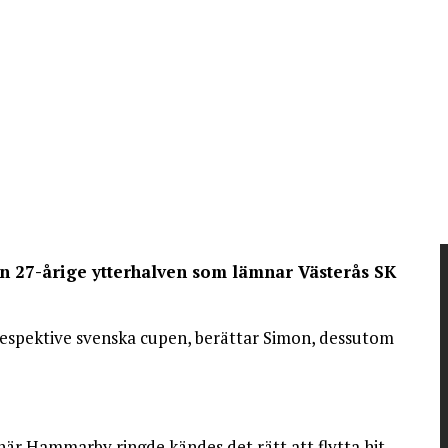
n 27-årige ytterhalven som lämnar Västerås SK
 respektive svenska cupen, berättar Simon, dessutom
 när Hammarby ringde kändes det rätt att flytta hit.