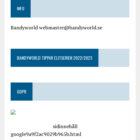
INFO
Bandyworld webmaster@bandyworld.se
google9a9f2ac9029b965b.html
BANDYWORLD TIPPAR ELITSERIEN 2022/2023
GDPR
google.com, pub-4487550053079833, DIRECT,
f08c47fec0942fa0
sidinnehåll
google9a9f2ac9029b965b.html