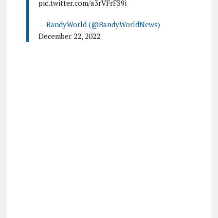
pic.twitter.com/a3rVFrF39i
— BandyWorld (@BandyWorldNews)
December 22, 2022