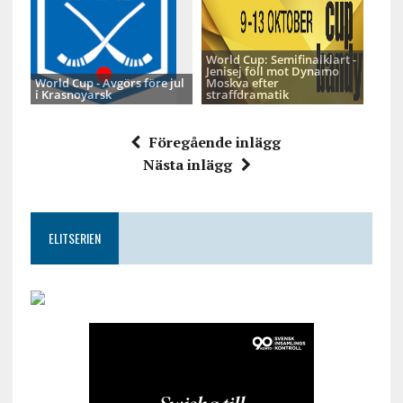
World Cup: Semifinalklart -
Jenisej föll mot Dynamo
World Cup - Avgörs före jul
Moskva efter
i Krasnoyarsk
straffdramatik
Föregående inlägg
Nästa inlägg
ELITSERIEN