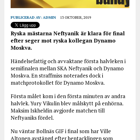
PUBLICERAD AV:
ADMIN
13 OKTOBER, 2019
Ryska mästarna Neftyanik är klara för final
efter seger mot ryska kollegan Dynamo
Moskva.
Händelsefattig och avvaktane första halvleken i
semifinalen mellan SKA Neftyanik och Dynamo
Moskva. En straffmiss noterades dock i
matchprotokollet för Dynamo Moskva.
Första målet kom i den första minuten av andra
halvlek. Yury Vikulin blev målskytt på enhörna.
Maksim Iskheldin avgjorde matchen till
Neftyaniks fördel.
Nu väntar Bollnäs GIF i final som har Ville
Altonen avstängd efter bentacklingen som