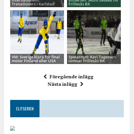
Trenationers i Karlstad
Frillesås BK
VM: Sverige klara för final
Spelarnytt: Karl Tagesson
möter Finland eller USA
lämnar Frillesås BK
Föregående inlägg
Nästa inlägg
ELITSERIEN