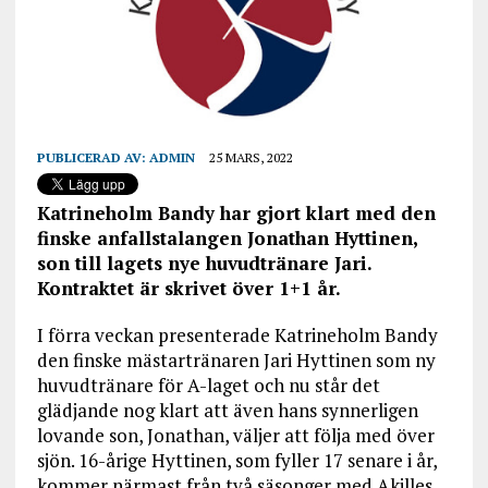
PUBLICERAD AV:
ADMIN
25 MARS, 2022
Katrineholm Bandy har gjort klart med den
finske anfallstalangen Jonathan Hyttinen,
son till lagets nye huvudtränare Jari.
Kontraktet är skrivet över 1+1 år.
I förra veckan presenterade Katrineholm Bandy
den finske mästartränaren Jari Hyttinen som ny
huvudtränare för A-laget och nu står det
glädjande nog klart att även hans synnerligen
lovande son, Jonathan, väljer att följa med över
sjön. 16-årige Hyttinen, som fyller 17 senare i år,
kommer närmast från två säsonger med Akilles