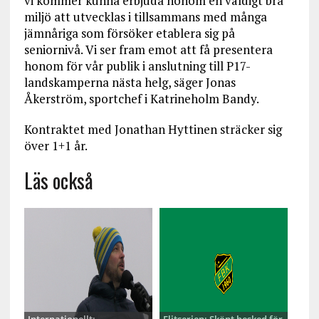
vi kommer kunna erbjuda honom en väldigt bra
miljö att utvecklas i tillsammans med många
jämnåriga som försöker etablera sig på
seniornivå. Vi ser fram emot att få presentera
honom för vår publik i anslutning till P17-
landskamperna nästa helg, säger Jonas
Åkerström, sportchef i Katrineholm Bandy.
Kontraktet med Jonathan Hyttinen sträcker sig
över 1+1 år.
Läs också
Internationellt:
Elitserien: Skönt besked för