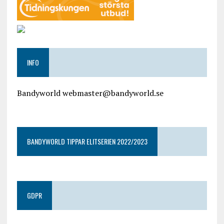
INFO
Bandyworld webmaster@bandyworld.se
google9a9f2ac9029b965b.html
BANDYWORLD TIPPAR ELITSERIEN 2022/2023
GDPR