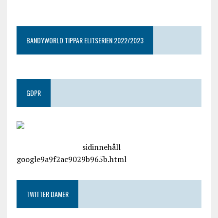
google9a9f2ac9029b965b.html
BANDYWORLD TIPPAR ELITSERIEN 2022/2023
GDPR
google.com, pub-4487550053079833, DIRECT,
f08c47fec0942fa0
sidinnehåll
google9a9f2ac9029b965b.html
TWITTER DAMER