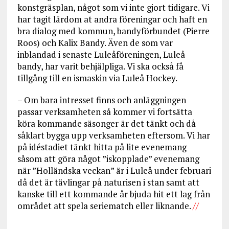
konstgräsplan, något som vi inte gjort tidigare. Vi
har tagit lärdom at andra föreningar och haft en
bra dialog med kommun, bandyförbundet (Pierre
Roos) och Kalix Bandy. Även de som var
inblandad i senaste Luleåföreningen, Luleå
bandy, har varit behjälpliga. Vi ska också få
tillgång till en ismaskin via Luleå Hockey.
– Om bara intresset finns och anläggningen
passar verksamheten så kommer vi fortsätta
köra kommande säsonger är det tänkt och då
såklart bygga upp verksamheten eftersom. Vi har
på idéstadiet tänkt hitta på lite evenemang
såsom att göra något ”iskopplade” evenemang
när ”Holländska veckan” är i Luleå under februari
då det är tävlingar på naturisen i stan samt att
kanske till ett kommande år bjuda hit ett lag från
området att spela seriematch eller liknande.
//