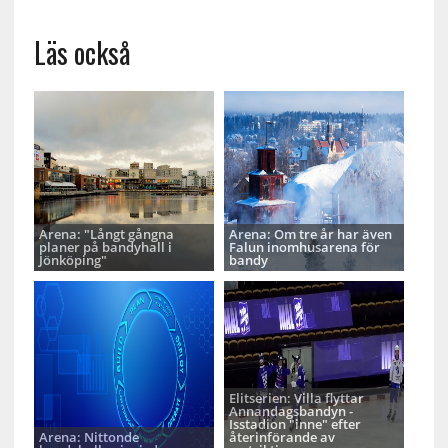
Läs också
Arena: "Långt gångna
Arena: Om tre år har även
planer på bandyhall i
Falun inomhusarena för
Jönköping"
bandy
Elitserien: Villa flyttar
Annandagsbandyn -
Isstadion "inne" efter
Arena: Nittonde
återinförande av