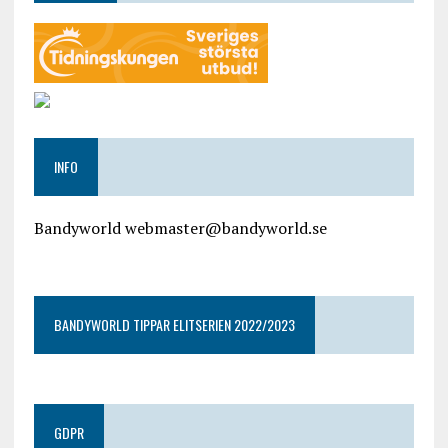
INFO
Bandyworld webmaster@bandyworld.se
google9a9f2ac9029b965b.html
BANDYWORLD TIPPAR ELITSERIEN 2022/2023
GDPR