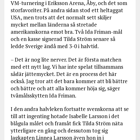
VM-turnering i Eriksson Arena, Åby, och det som
storfavoriter. På andra sidan stod ett heltaggat
USA, men trots att det normalt sett skiljer
mycket mellan länderna så stretade
amerikanskorna emot bra. Två Ida Friman-mål
och en kasse signerad Tilda Ström senare så
ledde Sverige ändå med 3-0 i halvtid.
– Det är nog lite nerver. Det är första matchen
med ett nytt lag. Vi har inte spelat tillsammans
sådär jättemycket. Det är en process det här
också. Jag tror att det bara kommer att bli bättre
och bättre och att alla kommer höja sig, säger
tvåmålsskytten Ida Friman.
I den andra halvleken fortsatte svenskorna att se
till att ingenting hotade Isabelle Larsson i det
blågula målet och framåt fick Tilda Ström näta
ytterligare en gång och dessutom tog sig
lagkapten Linnea Larsson även hon in i