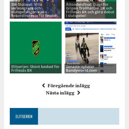
SM-Slutspel: Villa
Åttondelsfinal: Dags för
seriesegrare och
Gripen Trollhättan BK och
slutspelslagen klara -
Frillesås BK och göra debut
Rekordintresse för finalen
i slutspelet!
Elitserien: Skönt besked för
Senaste nyheter
Frillesås BK
Bandyworld.com
Föregående inlägg
Nästa inlägg
ELITSERIEN