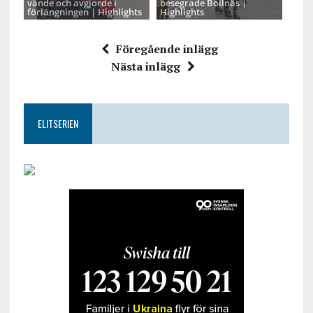
vände och avgjorde i
besegrade Bollnäs |
förlängningen | Highlights
Highlights
Föregående inlägg
Nästa inlägg
ELITSERIEN