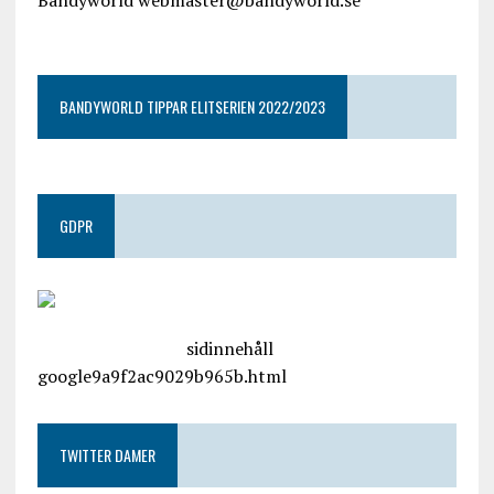
Bandyworld webmaster@bandyworld.se
google9a9f2ac9029b965b.html
BANDYWORLD TIPPAR ELITSERIEN 2022/2023
GDPR
google.com, pub-4487550053079833, DIRECT,
f08c47fec0942fa0
sidinnehåll
google9a9f2ac9029b965b.html
TWITTER DAMER