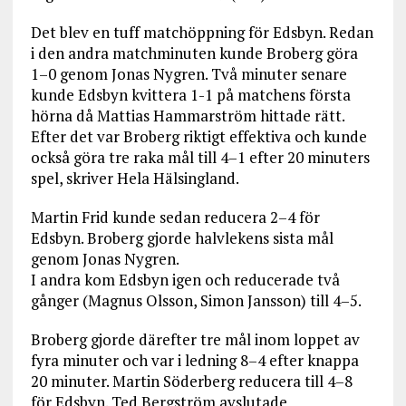
Det blev en tuff matchöppning för Edsbyn. Redan
i den andra matchminuten kunde Broberg göra
1–0 genom Jonas Nygren. Två minuter senare
kunde Edsbyn kvittera 1-1 på matchens första
hörna då Mattias Hammarström hittade rätt.
Efter det var Broberg riktigt effektiva och kunde
också göra tre raka mål till 4–1 efter 20 minuters
spel, skriver Hela Hälsingland.
Martin Frid kunde sedan reducera 2–4 för
Edsbyn. Broberg gjorde halvlekens sista mål
genom Jonas Nygren.
I andra kom Edsbyn igen och reducerade två
gånger (Magnus Olsson, Simon Jansson) till 4–5.
Broberg gjorde därefter tre mål inom loppet av
fyra minuter och var i ledning 8–4 efter knappa
20 minuter. Martin Söderberg reducera till 4–8
för Edsbyn. Ted Bergström avslutade