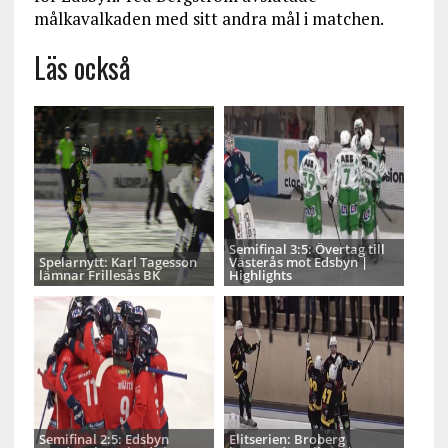
målkavalkaden med sitt andra mål i matchen.
Läs också
Semifinal 3:5: Övertag till
Spelarnytt: Karl Tagesson
Västerås mot Edsbyn |
lämnar Frillesås BK
Highlights
Semifinal 2:5: Edsbyn
Elitserien: Broberg