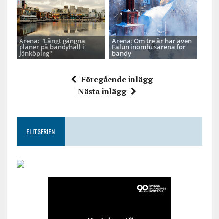
Arena: "Långt gångna
Arena: Om tre år har även
planer på bandyhall i
Falun inomhusarena för
Jönköping"
bandy
Föregående inlägg
Nästa inlägg
ELITSERIEN