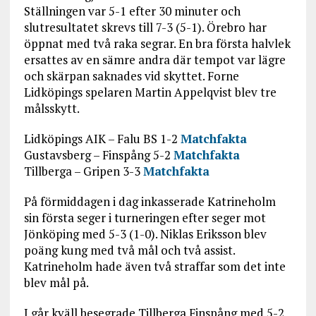
Ställningen var 5-1 efter 30 minuter och
slutresultatet skrevs till 7-3 (5-1). Örebro har
öppnat med två raka segrar. En bra första halvlek
ersattes av en sämre andra där tempot var lägre
och skärpan saknades vid skyttet. Forne
Lidköpings spelaren Martin Appelqvist blev tre
målsskytt.
Lidköpings AIK – Falu BS 1-2
Matchfakta
Gustavsberg – Finspång 5-2
Matchfakta
Tillberga – Gripen 3-3
Matchfakta
På förmiddagen i dag inkasserade Katrineholm
sin första seger i turneringen efter seger mot
Jönköping med 5-3 (1-0). Niklas Eriksson blev
poäng kung med två mål och två assist.
Katrineholm hade även två straffar som det inte
blev mål på.
I går kväll besegrade Tillberga Finspång med 5-2