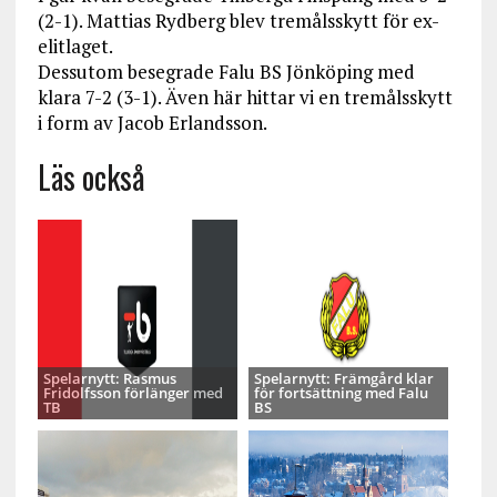
(2-1). Mattias Rydberg blev tremålsskytt för ex-
elitlaget.
Dessutom besegrade Falu BS Jönköping med
klara 7-2 (3-1). Även här hittar vi en tremålsskytt
i form av Jacob Erlandsson.
Läs också
Spelarnytt: Rasmus
Spelarnytt: Främgård klar
Fridolfsson förlänger med
för fortsättning med Falu
TB
BS