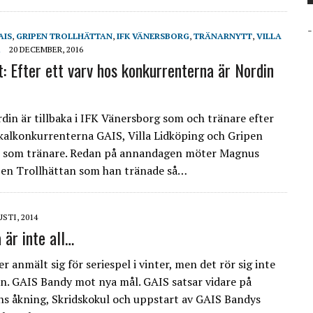
-
AIS
,
GRIPEN TROLLHÄTTAN
,
IFK VÄNERSBORG
,
TRÄNARNYTT
,
VILLA
20 DECEMBER, 2016
t: Efter ett varv hos konkurrenterna är Nordin
in är tillbaka i IFK Vänersborg som och tränare efter
lokalkonkurrenterna GAIS, Villa Lidköping och Gripen
n som tränare. Redan på annandagen möter Magnus
pen Trollhättan som han tränade så…
STI, 2014
 är inte all…
r anmält sig för seriespel i vinter, men det rör sig inte
en. GAIS Bandy mot nya mål. GAIS satsar vidare på
s åkning, Skridskokul och uppstart av GAIS Bandys