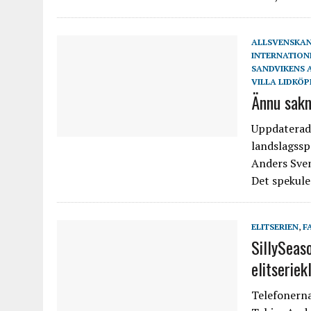
ALLSVENSKA
INTERNATION
SANDVIKENS 
VILLA LIDKÖP
Ännu sakn
Uppdaterad:
landslagssp
Anders Sven
Det spekule
ELITSERIEN
,
F
SillySeas
elitseriek
Telefonerna