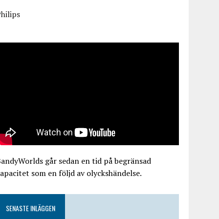
hilips
BandyWorlds går sedan en tid på begränsad
apacitet som en följd av olyckshändelse.
SENASTE INLÄGGEN