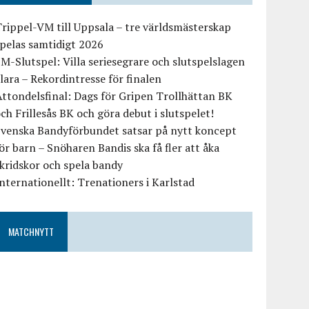
rippel-VM till Uppsala – tre världsmästerskap
pelas samtidigt 2026
M-Slutspel: Villa seriesegrare och slutspelslagen
lara – Rekordintresse för finalen
ttondelsfinal: Dags för Gripen Trollhättan BK
ch Frillesås BK och göra debut i slutspelet!
Svenska Bandyförbundet satsar på nytt koncept
ör barn – Snöharen Bandis ska få fler att åka
kridskor och spela bandy
nternationellt: Trenationers i Karlstad
MATCHNYTT