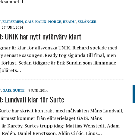
ksamhet. I…
N
,
ELITSERIEN
,
GAIS
,
KALIX
,
NORGE
,
READU
,
SELÅNGER
,
27 JUNI, 2014
t: UNIK har nytt nyförvärv klart
gmar är klar för allsvenska UNIK. Richard spelade med
y senaste säsongen. Ready tog sig ända till final, men
t förlust. Sedan tidigare är Erik Sundin som lämmnade
fjolårets…
N
,
GAIS
,
SURTE
9 JUNI, 2014
: Lundvall klar för Surte
Surte har skrivit kontrakt med målvakten Måns Lundvall,
närmast kommer från elitserielaget GAIS. Måns
är Kareby. Surtes trupp idag: Mattias Wenstedt, Adam
l Rydén, Daniel Bengtsson, Aldin Cirkic, Linus…