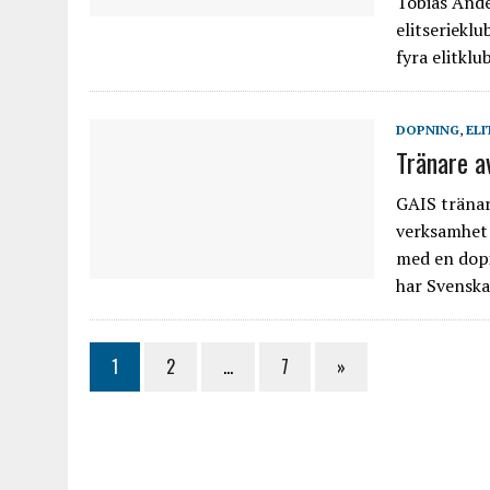
Tobias Ande
elitseriekl
fyra elitklu
DOPNING
,
ELI
Tränare a
GAIS tränar
verksamhet 
med en dopi
har Svensk
1
2
…
7
»