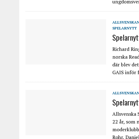
ungdomsver
ALLSVENSKA
SPELARNYTT
Spelarnyt
Richard Rin
norska Read
där blev de
GAIS inför 
ALLSVENSKA
Spelarnytt
Allsvenska 
22 år, som 
moderklubb 
Rohr, Danie