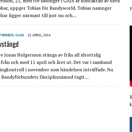
rsson, 21, med tre säsonger i GAIS är kontaktad av flera
ubbar, uppger Tobias för Bandyworld. Tobias namnger
P
bbar ligger närmast till just nu och…
TSERIEN
,
GAIS
22 APRIL, 2014
vstängd
e Jonas Holgersson stängs av från all idrottslig
från och med 15 april och året ut. Det var i samband
ngkontroll i november som händelsen inträffade. Nu
a Bandyförbundets Disciplinnämnd tagit…
k