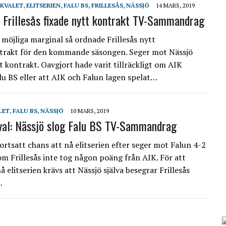
EKVALET
,
ELITSERIEN
,
FALU BS
,
FRILLESÅS
,
NÄSSJÖ
14 MARS, 2019
t: Frillesås fixade nytt kontrakt TV-Sammandrag
möjliga marginal så ordnade Frillesås nytt
ntrakt för den kommande säsongen. Seger mot Nässjö
t kontrakt. Oavgjort hade varit tillräckligt om AIK
lu BS eller att AIK och Falun lagen spelat…
LET
,
FALU BS
,
NÄSSJÖ
10 MARS, 2019
kval: Nässjö slog Falu BS TV-Sammandrag
ortsatt chans att nå elitserien efter seger mot Falun 4-2
om Frillesås inte tog någon poäng från AIK. För att
å elitserien krävs att Nässjö själva besegrar Frillesås
…