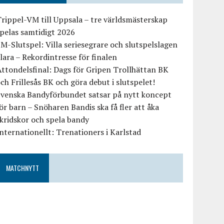
rippel-VM till Uppsala – tre världsmästerskap
pelas samtidigt 2026
M-Slutspel: Villa seriesegrare och slutspelslagen
lara – Rekordintresse för finalen
ttondelsfinal: Dags för Gripen Trollhättan BK
ch Frillesås BK och göra debut i slutspelet!
Svenska Bandyförbundet satsar på nytt koncept
ör barn – Snöharen Bandis ska få fler att åka
kridskor och spela bandy
nternationellt: Trenationers i Karlstad
MATCHNYTT