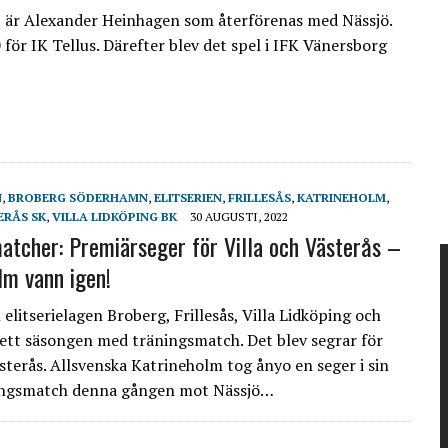
et är Alexander Heinhagen som återförenas med Nässjö.
ör IK Tellus. Därefter blev det spel i IFK Vänersborg
N
,
BROBERG SÖDERHAMN
,
ELITSERIEN
,
FRILLESÅS
,
KATRINEHOLM
,
ERÅS SK
,
VILLA LIDKÖPING BK
30 AUGUSTI, 2022
atcher: Premiärseger för Villa och Västerås –
lm vann igen!
elitserielagen Broberg, Frillesås, Villa Lidköping och
lett säsongen med träningsmatch. Det blev segrar för
ästerås. Allsvenska Katrineholm tog ånyo en seger i sin
ingsmatch denna gången mot Nässjö…