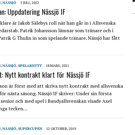
N
,
NÄSSJÖ
5 JULI, 2022
an: Uppdatering Nässjö IF
-
lare är Jakob Sälebys roll när han går in i Allsvenska
ledarstab. Patrik Johansson lämnar som tränare och i
Patrik G Thulin in som spelande tränare. Nässjö har fått
N
,
NÄSSJÖ
,
SPELARNYTT
18 MARS, 2021
: Nytt kontrakt klart för Nässjö IF
son är först med att skriva nytt kontrakt med allsvenska
för nästa säsong. Nässjö IF skriver: Under sin första
senior och med spel i Bandyallsvenskan visade Axel
inga tecken…
N
,
NÄSSJÖ
,
SUPERCUPEN
12 OKTOBER, 2019