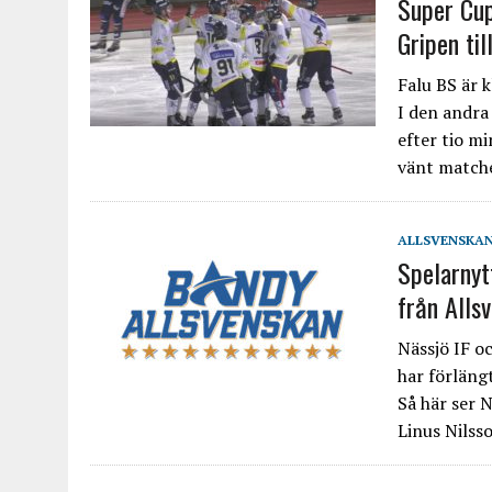
Super Cup
Gripen til
Falu BS är k
I den andra
efter tio m
vänt matche
ALLSVENSKA
Spelarnyt
från Alls
Nässjö IF o
har förläng
Så här ser N
Linus Nilss