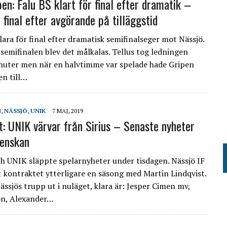
en: Falu BS klart för final efter dramatik –
l final efter avgörande på tilläggstid
lara för final efter dramatisk semifinalseger mot Nässjö.
 semifinalen blev det målkalas. Tellus tog ledningen
inuter men när en halvtimme var spelade hade Gripen
n till…
N
,
NÄSSJÖ
,
UNIK
7 MAJ, 2019
t: UNIK värvar från Sirius – Senaste nyheter
venskan
ch UNIK släppte spelarnyheter under tisdagen. Nässjö IF
t kontraktet ytterligare en säsong med Martin Lindqvist.
ässjös trupp ut i nuläget, klara är: Jesper Cimen mv,
on, Alexander…