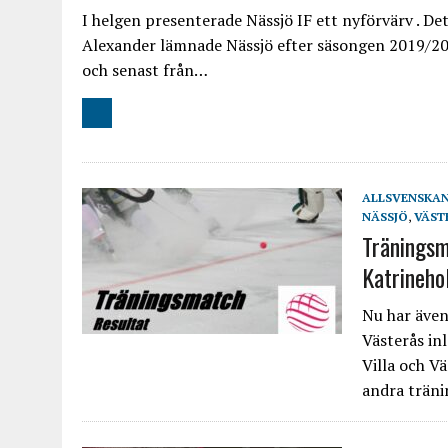
I helgen presenterade Nässjö IF ett nyförvärv . D
Alexander lämnade Nässjö efter säsongen 2019/20 f
och senast från…
ALLSVENSKA
NÄSSJÖ
,
VÄST
Träningsm
Katrineho
Nu har även 
Västerås in
Villa och V
andra trän