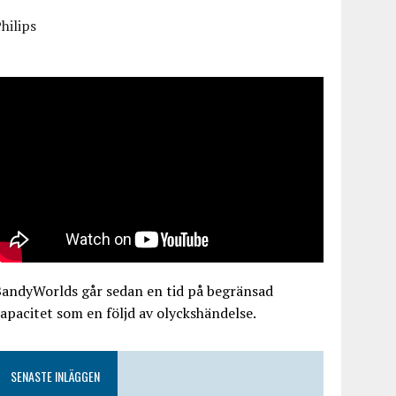
hilips
BandyWorlds går sedan en tid på begränsad
apacitet som en följd av olyckshändelse.
SENASTE INLÄGGEN