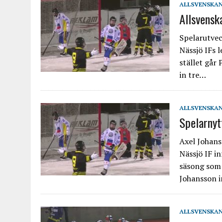
ALLSVENSKA
Allsvensk
Spelarutveck
Nässjö IFs 
stället går 
in tre…
ALLSVENSKA
Spelarnytt
Axel Johans
Nässjö IF in
säsong som 
Johansson 
ALLSVENSKA