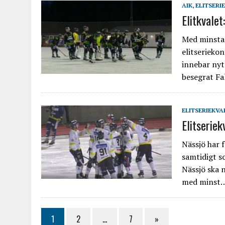
AIK
,
ELITSERI
Elitkvale
Med minsta 
elitserieko
innebar nyt
besegrat Fa
ELITSERIEKVA
Elitserie
Nässjö har f
samtidigt s
Nässjö ska n
med minst
1
2
…
7
»