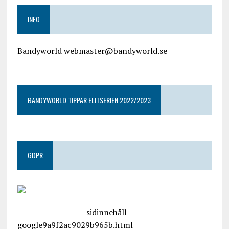
INFO
Bandyworld webmaster@bandyworld.se
google9a9f2ac9029b965b.html
BANDYWORLD TIPPAR ELITSERIEN 2022/2023
GDPR
google.com, pub-4487550053079833, DIRECT,
f08c47fec0942fa0
sidinnehåll
google9a9f2ac9029b965b.html