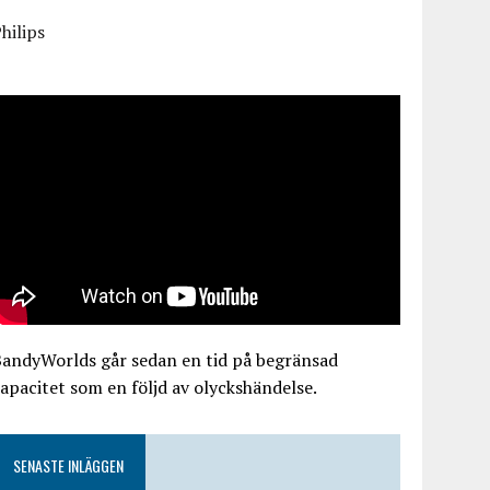
hilips
BandyWorlds går sedan en tid på begränsad
apacitet som en följd av olyckshändelse.
SENASTE INLÄGGEN