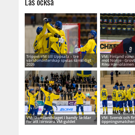
Läs också
Trippel-VM till Uppsala – tre
VM: Finland vann
världsmästerskap spelas samtidigt
mot Norge - Grovt
2026
Riku Hämäläinen
VM: Damlandslaget i bandy laddar
VM: Svensk och fin
för att försvara VM-guldet
öppningsmatcher