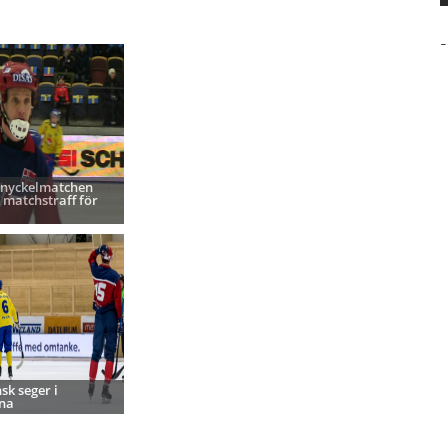
-
 nyckelmatchen
 matchstraff för
sk seger i
na