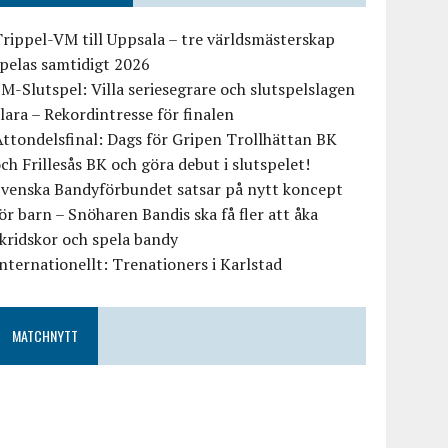
rippel-VM till Uppsala – tre världsmästerskap
pelas samtidigt 2026
M-Slutspel: Villa seriesegrare och slutspelslagen
lara – Rekordintresse för finalen
ttondelsfinal: Dags för Gripen Trollhättan BK
ch Frillesås BK och göra debut i slutspelet!
Svenska Bandyförbundet satsar på nytt koncept
ör barn – Snöharen Bandis ska få fler att åka
kridskor och spela bandy
nternationellt: Trenationers i Karlstad
MATCHNYTT