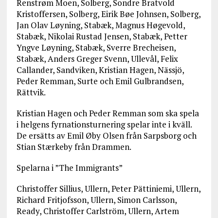
Renstrøm Moen, Solberg, Sondre Bratvold
Kristoffersen, Solberg, Eirik Bøe Johnsen, Solberg,
Jan Olav Løyning, Stabæk, Magnus Høgevold,
Stabæk, Nikolai Rustad Jensen, Stabæk, Petter
Yngve Løyning, Stabæk, Sverre Brecheisen,
Stabæk, Anders Greger Svenn, Ullevål, Felix
Callander, Sandviken, Kristian Hagen, Nässjö,
Peder Remman, Surte och Emil Gulbrandsen,
Rättvik.
Kristian Hagen och Peder Remman som ska spela
i helgens fyrnationsturnering spelar inte i kväll.
De ersätts av Emil Øby Olsen från Sarpsborg och
Stian Stærkeby från Drammen.
Spelarna i ”The Immigrants”
Christoffer Sillius, Ullern, Peter Pättiniemi, Ullern,
Richard Fritjofsson, Ullern, Simon Carlsson,
Ready, Christoffer Carlström, Ullern, Artem