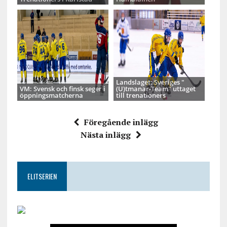
Landslaget: Sveriges "
VM: Svensk och finsk seger i
(U)tmanar-Team" uttaget
öppningsmatcherna
till trenationers
Föregående inlägg
Nästa inlägg
ELITSERIEN