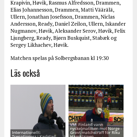
Krapivin, Høvik, Rasmus Alfredsson, Drammen,
Elias Johannesson, Drammen, Matti Väärälä,
Ullern, Jonathan Josefsson, Drammen, Niclas
Andersson, Ready, Daniel Zeilon, Ullern, Iskander
Nugmanov, Høvik, Aleksander Serov, Høvik, Felix
Ljungberg, Ready, Bjørn Buskquist, Stabæk og
Sergey Likhachev, Høvik.
Matchen spelas på Solbergsbanan kl 19:30
Läs också
VM: Finland vann
nyckelmatchen mot Norge -
Internationellt:
Grovt matchstraff för Riku
Trenationers i Karlstad
Hämäläinen