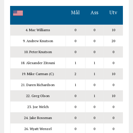
Mål
Ass
Utv
4. Mac Williams
0
0
10
9. Andrew Knutson
0
0
20
10. Peter Knutson
0
0
0
18. Alexander Zitouni
1
1
0
19. Mike Carman (C)
2
1
10
21. Daren Richardson
1
0
0
22. Greg Olson
0
1
10
23. Joe Welch
0
0
0
24. Jake Rossman
0
0
0
26. Wyatt Wenzel
0
0
0