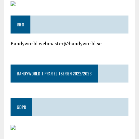
INFO
Bandyworld webmaster@bandyworld.se
google9a9f2ac9029b965b.html
BANDYWORLD TIPPAR ELITSERIEN 2022/2023
GDPR
google.com, pub-4487550053079833, DIRECT,