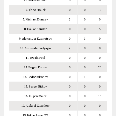
3. Dimitri Kuzmin
0
0
0
5. Theo Houck
0
0
10
7. Michael Dunaev
2
0
0
8. Hauke Sander
0
0
5
9. Alexander Kuznetsov
0
1
0
10. Alexander Kolyagin
2
0
0
11. Ewald Paul
0
0
0
13. Eugen Kudrin
0
0
20
14. Fedor Mironov
0
1
0
15. Sergej Bitkov
0
0
0
16. Eugen Maier
0
0
15
17. Aleksei Zigankov
0
0
0
19. Niklas Laue (C)
0
0
0