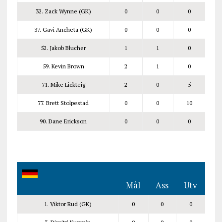
32. Zack Wynne (GK)
0
0
0
37. Gavi Ancheta (GK)
0
0
0
52. Jakob Blucher
1
1
0
59. Kevin Brown
2
1
0
71. Mike Lickteig
2
0
5
77. Brett Stolpestad
0
0
10
90. Dane Erickson
0
0
0
Mål
Ass
Utv
1. Viktor Rud (GK)
0
0
0