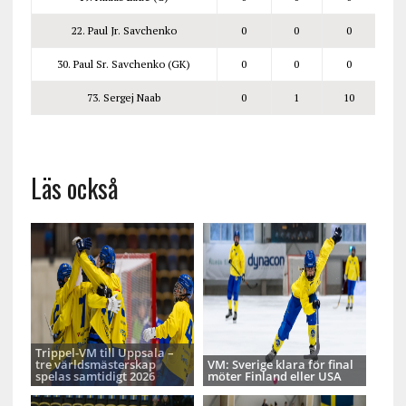
22. Paul Jr. Savchenko
0
0
0
30. Paul Sr. Savchenko (GK)
0
0
0
73. Sergej Naab
0
1
10
Läs också
Trippel-VM till Uppsala –
tre världsmästerskap
VM: Sverige klara för final
spelas samtidigt 2026
möter Finland eller USA