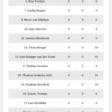
6. Bou Tveitan
0
0
0
7. Jordan Braam
0
0
0
8. Mees van Wijchen
0
0
0
10. Joris Vriezen
0
0
0
12. Sander Hinsbroek
0
0
0
14. Twan Hengst
0
0
10
15. Sam Rouppe van der Voort
0
0
10
17. Stefan Geenen
0
1
0
20. Thomas Jeukens (GK)
0
0
10
23. Stephan den Brok
1
0
10
63. Sverre Tveitan
0
0
0
75. Lars Hendriks
0
0
0