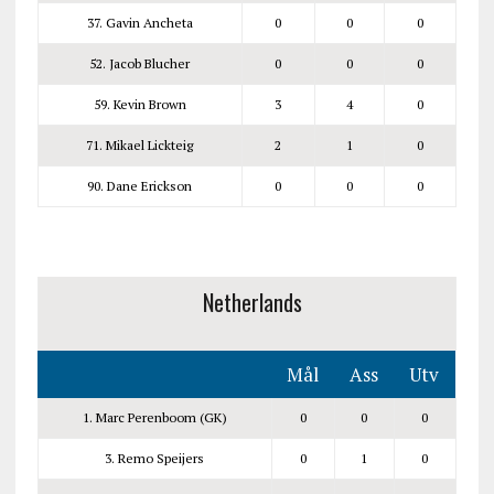
37. Gavin Ancheta
0
0
0
52. Jacob Blucher
0
0
0
59. Kevin Brown
3
4
0
71. Mikael Lickteig
2
1
0
90. Dane Erickson
0
0
0
Netherlands
Mål
Ass
Utv
1. Marc Perenboom (GK)
0
0
0
3. Remo Speijers
0
1
0