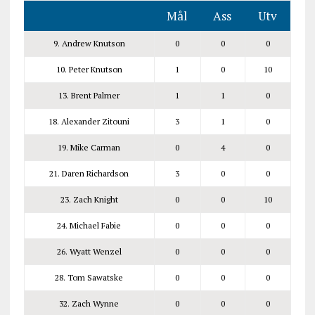
Mål
Ass
Utv
9. Andrew Knutson
0
0
0
10. Peter Knutson
1
0
10
13. Brent Palmer
1
1
0
18. Alexander Zitouni
3
1
0
19. Mike Carman
0
4
0
21. Daren Richardson
3
0
0
23. Zach Knight
0
0
10
24. Michael Fabie
0
0
0
26. Wyatt Wenzel
0
0
0
28. Tom Sawatske
0
0
0
32. Zach Wynne
0
0
0