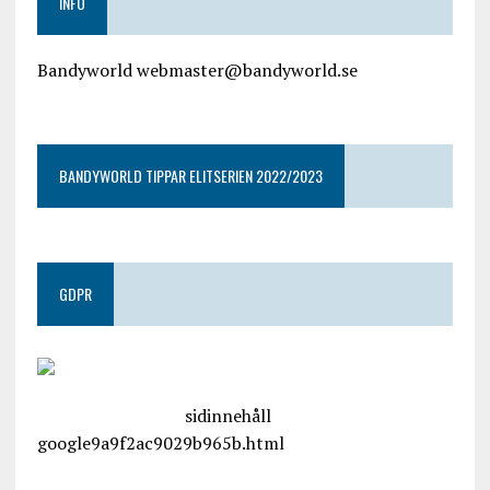
INFO
Bandyworld webmaster@bandyworld.se
google9a9f2ac9029b965b.html
BANDYWORLD TIPPAR ELITSERIEN 2022/2023
GDPR
google.com, pub-4487550053079833, DIRECT,
f08c47fec0942fa0
sidinnehåll
google9a9f2ac9029b965b.html