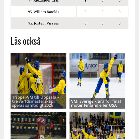
77. Alexander Cras
1
0
0
93. William Barelds
0
0
0
95. Jostein Vissers
0
0
0
Läs också
Trippel-VM till Uppsala –
tre världsmästerskap
VM: Sverige klara för final
spelas samtidigt 2026
möter Finland eller USA