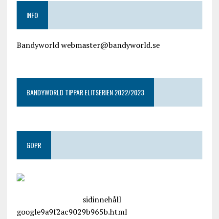
INFO
Bandyworld webmaster@bandyworld.se
google9a9f2ac9029b965b.html
BANDYWORLD TIPPAR ELITSERIEN 2022/2023
GDPR
google.com, pub-4487550053079833, DIRECT,
f08c47fec0942fa0
sidinnehåll
google9a9f2ac9029b965b.html