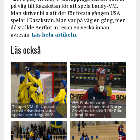
på väg till Kazakstan för att spela bandy-VM.
Man skriver bl a att det för första gången USA
spelar i Kazakstan. Man var på väg en gång, men
då ställde Aerflot in resan en vecka innan
avresan.
Läs hela artikeln.
Läs också
VM: Finland vann
Trippel-VM till Uppsala –
nyckelmatchen mot Norge -
tre världsmästerskap
Grovt matchstraff för Riku
spelas samtidigt 2026
Hämäläinen