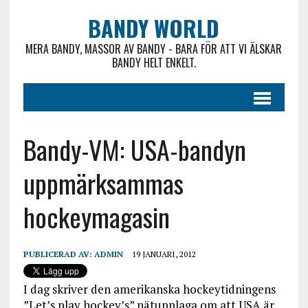
BANDY WORLD
MERA BANDY, MASSOR AV BANDY - BARA FÖR ATT VI ÄLSKAR
BANDY HELT ENKELT.
Bandy-VM: USA-bandyn
uppmärksammas
hockeymagasin
PUBLICERAD AV:
ADMIN
19 JANUARI, 2012
I dag skriver den amerikanska hockeytidningens
”Let’s play hockey’s” nätupplaga om att USA är