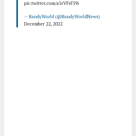
pic.twitter.com/a3rVFrF39i
— BandyWorld (@BandyWorldNews)
December 22, 2022