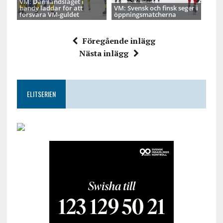
VM: Damlandslaget i
bandy laddar för att
VM: Svensk och finsk seger i
försvara VM-guldet
öppningsmatcherna
Föregående inlägg
Nästa inlägg
ELITSERIEN