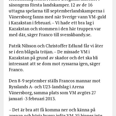
säsongens första landskamper. 12 av de 16
uttagna spelarna till septemberlandskamperna i
Vänersborg fanns med när Sverige vann VM-guld
i Kazakstan i februari. – Vi hade ett bra lag i
Kazakstan och stommen i den här truppen var
med där, säger Franco till svenskbandy.se.
Patrik Nilsson och Christoffer Edlund får vi åter
se i den blågula tröjan. – De missade VM i
Kazakstan på grund av skador och det ska bli
intressant att se dom mot ryssarna igen, säger
Franco.
Den 8-9 september ställs Francos mannar mot
Rysslands A- och U23-landslag i Arena
Vänersborg, samma plats som VM avgörs 27
januari -3 februari 2013.
– Det är bra att få komma ner och känna på
arenan och börja bygga inför VM. Vi hinner inte