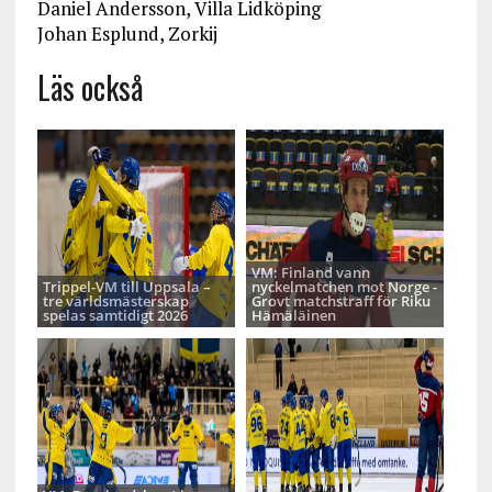
Daniel Andersson, Villa Lidköping
Johan Esplund, Zorkij
Läs också
VM: Finland vann
Trippel-VM till Uppsala –
nyckelmatchen mot Norge -
tre världsmästerskap
Grovt matchstraff för Riku
spelas samtidigt 2026
Hämäläinen