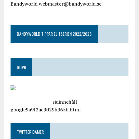
Bandyworld webmaster@bandyworld.se
google9a9f2ac9029b965b.html
BANDYWORLD TIPPAR ELITSERIEN 2022/2023
GDPR
google.com, pub-4487550053079833, DIRECT,
f08c47fec0942fa0
sidinnehåll
google9a9f2ac9029b965b.html
TWITTER DAMER