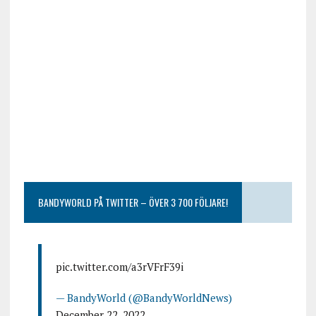
BANDYWORLD PÅ TWITTER – ÖVER 3 700 FÖLJARE!
pic.twitter.com/a3rVFrF39i
— BandyWorld (@BandyWorldNews)
December 22, 2022