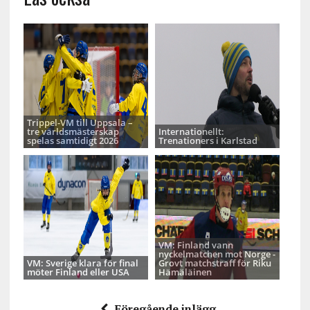
Trippel-VM till Uppsala –
tre världsmästerskap
Internationellt:
spelas samtidigt 2026
Trenationers i Karlstad
VM: Finland vann
nyckelmatchen mot Norge -
VM: Sverige klara för final
Grovt matchstraff för Riku
möter Finland eller USA
Hämäläinen
Föregående inlägg