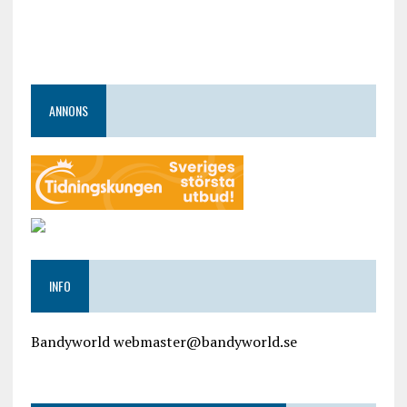
ANNONS
INFO
Bandyworld webmaster@bandyworld.se
google9a9f2ac9029b965b.html