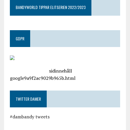
BANDYWORLD TIPPAR ELITSERIEN 2022/2023
GDPR
google.com, pub-4487550053079833, DIRECT,
f08c47fec0942fa0
sidinnehåll
google9a9f2ac9029b965b.html
TWITTER DAMER
#dambandy tweets