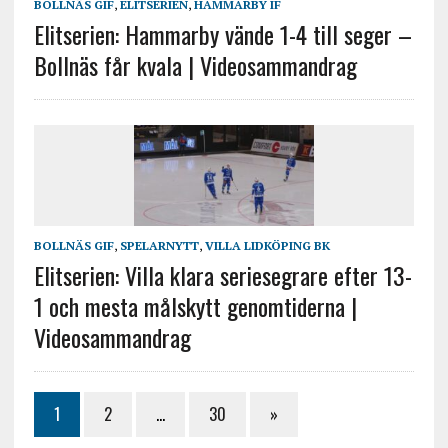
BOLLNÄS GIF
,
ELITSERIEN
,
HAMMARBY IF
Elitserien: Hammarby vände 1-4 till seger –
Bollnäs får kvala | Videosammandrag
BOLLNÄS GIF
,
SPELARNYTT
,
VILLA LIDKÖPING BK
Elitserien: Villa klara seriesegrare efter 13-
1 och mesta målskytt genomtiderna |
Videosammandrag
1
2
…
30
»