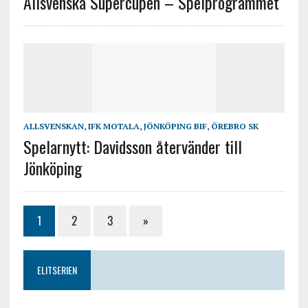
Allsvenska Supercupen – Spelprogrammet
ALLSVENSKAN
,
IFK MOTALA
,
JÖNKÖPING BIF
,
ÖREBRO SK
Spelarnytt: Davidsson återvänder till
Jönköping
1
2
3
»
ELITSERIEN