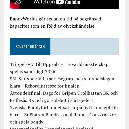
BandyWorlds går sedan en tid på begränsad
kapacitet som en följd av olyckshändelse.
SENASTE INLÄGGEN
Trippel-VM till Uppsala – tre världsmästerskap
spelas samtidigt 2026
SM-Slutspel: Villa seriesegrare och slutspelslagen
klara – Rekordintresse för finalen
Åttondelsfinal: Dags för Gripen Trollhättan BK och
Frillesås BK och göra debut i slutspelet!
Svenska Bandyförbundet satsar på nytt koncept för
barn – Snöharen Bandis ska få fler att åka skridskor
och spela bandy
Internationellt: Trenationers i Karlstad