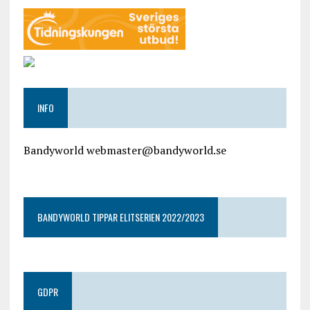
INFO
Bandyworld webmaster@bandyworld.se
google9a9f2ac9029b965b.html
BANDYWORLD TIPPAR ELITSERIEN 2022/2023
GDPR