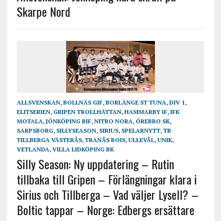
Skarpe Nord
ALLSVENSKAN
,
BOLLNÄS GIF
,
BORLÄNGE ST TUNA
,
DIV 1
,
ELITSERIEN
,
GRIPEN TROLLHÄTTAN
,
HAMMARBY IF
,
IFK
MOTALA
,
JÖNKÖPING BIF
,
NITRO NORA
,
ÖREBRO SK
,
SARPSBORG
,
SILLYSEASON
,
SIRIUS
,
SPELARNYTT
,
TB
TILLBERGA VÄSTERÅS
,
TRANÅS BOIS
,
ULLEVÅL
,
UNIK
,
VETLANDA
,
VILLA LIDKÖPING BK
Silly Season: Ny uppdatering – Rutin
tillbaka till Gripen – Förlängningar klara i
Sirius och Tillberga – Vad väljer Lysell? –
Boltic tappar – Norge: Edbergs ersättare