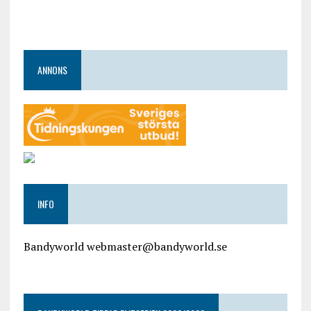
ANNONS
INFO
Bandyworld webmaster@bandyworld.se
google9a9f2ac9029b965b.html