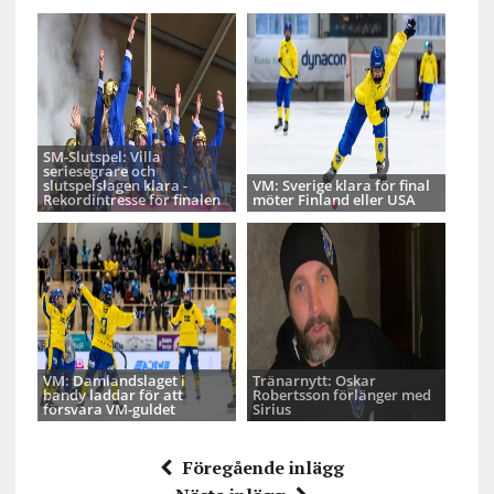
SM-Slutspel: Villa
seriesegrare och
slutspelslagen klara -
VM: Sverige klara för final
Rekordintresse för finalen
möter Finland eller USA
VM: Damlandslaget i
Tränarnytt: Oskar
bandy laddar för att
Robertsson förlänger med
försvara VM-guldet
Sirius
Föregående inlägg