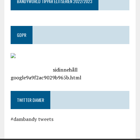
BANDYWORLD TIPPAR ELITSERIEN 2022/2023
GDPR
google.com, pub-4487550053079833, DIRECT,
f08c47fec0942fa0
sidinnehåll
google9a9f2ac9029b965b.html
TWITTER DAMER
#dambandy tweets